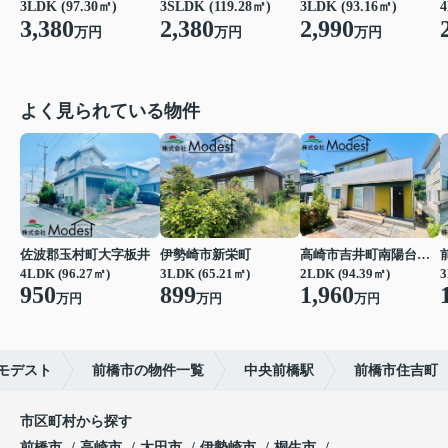
3LDK (93.16㎡)
4
3SLDK (119.28㎡)
3LDK (97.30㎡)
2,990
2,380
3,380
万円
万円
万円
よく見られている物件
佐波郡玉村町大字板井
伊勢崎市新栄町
高崎市吉井町南陽台２丁目
4LDK (96.27㎡)
3LDK (65.21㎡)
2LDK (94.39㎡)
3
950
899
1,960
万円
万円
万円
モデスト
前橋市の物件一覧
中央前橋駅
前橋市住吉町
市区町村から探す
前橋市
高崎市
太田市
伊勢崎市
桐生市