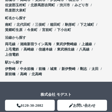
佐波郡玉村町
北群馬郡吉岡町
渋川市
みどり市
邑楽郡大泉町
町名から探す
南町
北代田町
三俣町
箱田町
駒形町
下之城町
箕郷町生原
今泉町
宮前町
下小出町
沿線から探す
両毛線
湘南新宿ライン高海
東武伊勢崎線
上越線
上毛電鉄
高崎線
信越本線
東武桐生線
八高線
上信電鉄
駅から探す
伊勢崎
中央前橋
前橋
城東
新伊勢崎
剛志
太田
新前橋
高崎
北高崎
株式会社 モデスト
0120-30-2082
お問い合わせ