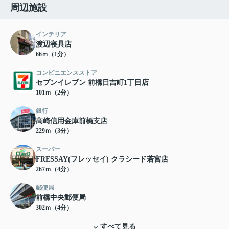
周辺施設
インテリア
渡辺寝具店
66ｍ（1分）
コンビニエンスストア
セブンイレブン 前橋日吉町1丁目店
101ｍ（2分）
銀行
高崎信用金庫前橋支店
229ｍ（3分）
スーパー
FRESSAY(フレッセイ) クラシード若宮店
267ｍ（4分）
郵便局
前橋中央郵便局
302ｍ（4分）
すべて見る