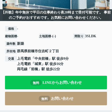
【外観】年中無休で平日の仕事終わり夜20時まで受付可能です。 事前
のご予約がおすすめです。お気軽にお問い合わせください。
-
価格
-
-(-)
3SLDK
建物面積
土地面積
間取り
新築
築年数
群馬県
前橋市
住吉町
２丁目
所在地
上毛電鉄
「
中央前橋
」駅 徒歩9分
交通
上毛電鉄
「
城東
」駅 徒歩16分
両毛線
「
前橋
」駅 徒歩22分
LINEからお問い合わせ
無料
お問い合わせ
無料