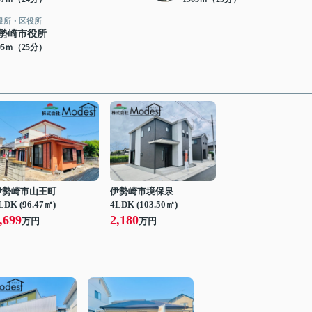
役所・区役所
勢崎市役所
95ｍ（25分）
伊勢崎市山王町
伊勢崎市境保泉
LDK (96.47㎡)
4LDK (103.50㎡)
,699
2,180
万円
万円