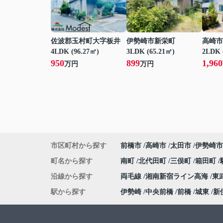
佐波郡玉村町大字板井
伊勢崎市新栄町
高崎市
4LDK (96.27㎡)
3LDK (65.21㎡)
2LDK 
950
899
1,960
万円
万円
市区町村から探す
前橋市
高崎市
太田市
伊勢崎市
町名から探す
南町
北代田町
三俣町
箱田町
沿線から探す
両毛線
湘南新宿ライン高海
東
駅から探す
伊勢崎
中央前橋
前橋
城東
新