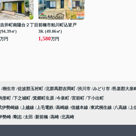
吉井町南陽台２丁目
前橋市粕川町込皆戸
(94.39㎡)
3K (49.06㎡)
1,580
万円
万円
桐生市
佐波郡玉村町
北群馬郡吉岡町
渋川市
みどり市
邑楽郡大泉
駒形町
下之城町
箕郷町生原
今泉町
宮前町
下小出町
武伊勢崎線
上越線
上毛電鉄
高崎線
信越本線
東武桐生線
八高線
上
伊勢崎
剛志
太田
新前橋
高崎
北高崎