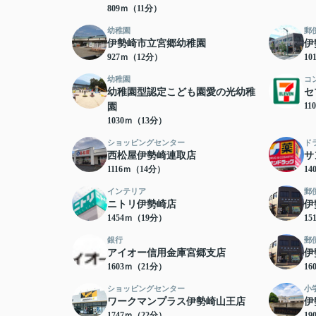
809ｍ（11分）
幼稚園
郵
伊勢崎市立宮郷幼稚園
伊
927ｍ（12分）
10
幼稚園
コ
幼稚園型認定こども園愛の光幼稚
セ
11
園
1030ｍ（13分）
ショッピングセンター
ド
西松屋伊勢崎連取店
サ
1116ｍ（14分）
14
インテリア
郵
ニトリ伊勢崎店
伊
1454ｍ（19分）
15
銀行
郵
アイオー信用金庫宮郷支店
伊
1603ｍ（21分）
16
ショッピングセンター
小
ワークマンプラス伊勢崎山王店
伊
1747ｍ（22分）
19