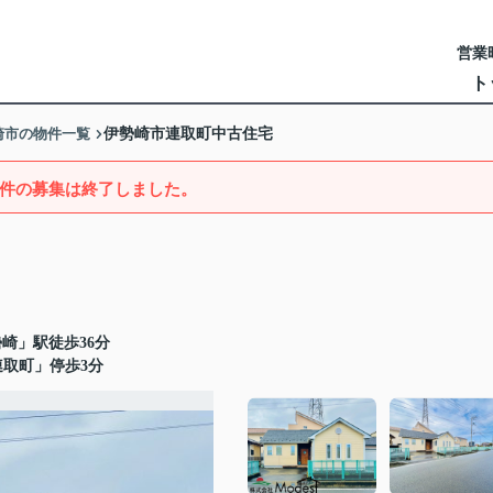
営業時
ト
崎市の物件一覧
伊勢崎市連取町中古住宅
件の募集は終了しました。
崎」駅徒歩36分
連取町」停歩3分