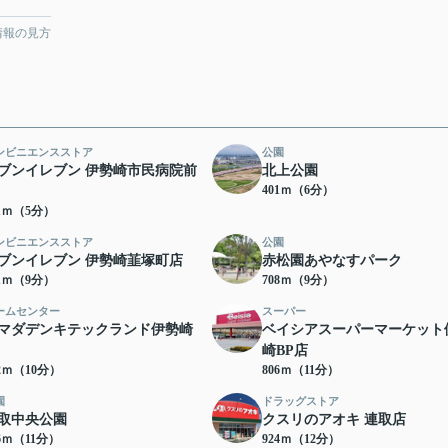
情報の見方
ンビニエンスストア
公園
ブンイレブン 伊勢崎市民病院前
北上公園
401ｍ（6分）
51ｍ（5分）
ンビニエンスストア
公園
ブンイレブン 伊勢崎韮塚町店
赤松園あやなすパーク
51ｍ（9分）
708ｍ（9分）
ームセンター
スーパー
マダデンキテックランド伊勢崎
ベイシアスーパーマーケット
崎BP店
92ｍ（10分）
806ｍ（11分）
園
ドラッグストア
取中央公園
クスリのアオキ 連取店
46ｍ（11分）
924ｍ（12分）