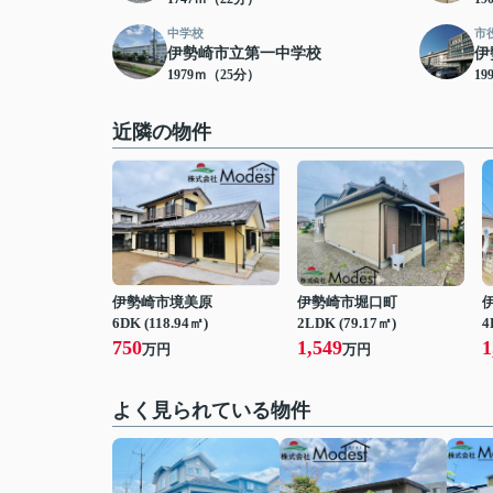
中学校
市
伊勢崎市立第一中学校
伊
1979ｍ（25分）
19
近隣の物件
伊勢崎市境美原
伊勢崎市堀口町
6DK (118.94㎡)
2LDK (79.17㎡)
4
750
1,549
1
万円
万円
よく見られている物件