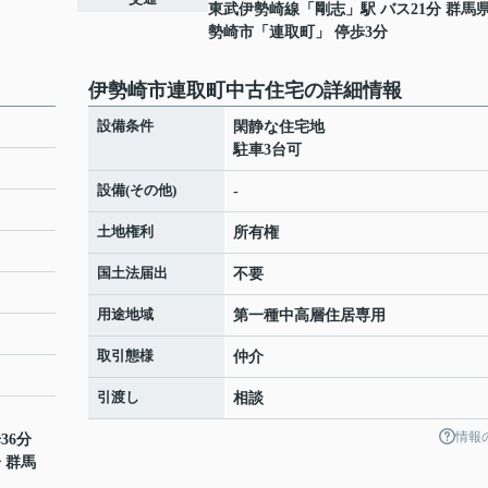
東武伊勢崎線
「
剛志
」駅 バス21分 群馬
勢崎市「連取町」 停歩3分
伊勢崎市連取町中古住宅の詳細情報
設備条件
閑静な住宅地
駐車3台可
設備(その他)
-
土地権利
所有権
国土法届出
不要
用途地域
第一種中高層住居専用
取引態様
仲介
引渡し
相談
情報
36分
分 群馬