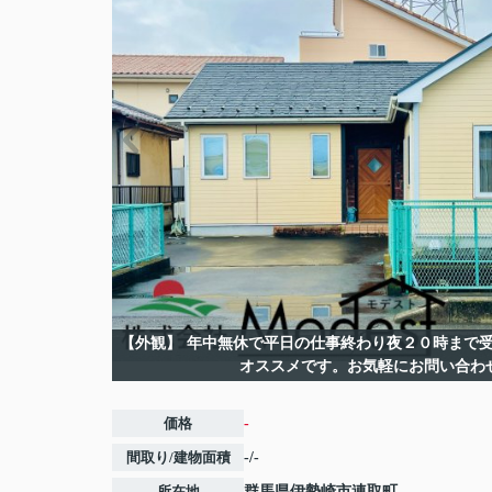
【外観】
年中無休で平日の仕事終わり夜２０時まで受
オススメです。お気軽にお問い合わ
価格
-
間取り/建物面積
-/-
所在地
群馬県
伊勢崎市
連取町