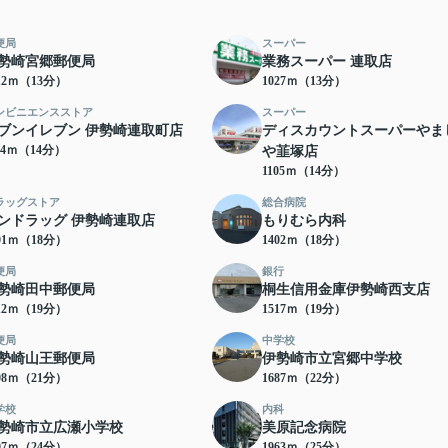
便局
スーパー
勢崎宮郷郵便局
業務スーパー 連取店
12ｍ（13分）
1027ｍ（13分）
ンビニエンスストア
スーパー
ブンイレブン 伊勢崎連取町店
ディスカウントスーパーやま
04ｍ（14分）
や韮塚店
1105ｍ（14分）
ラッグストア
総合病院
ンドラッグ 伊勢崎連取店
もりむら内科
01ｍ（18分）
1402ｍ（18分）
便局
銀行
勢崎田中郵便局
桐生信用金庫伊勢崎西支店
12ｍ（19分）
1517ｍ（19分）
便局
中学校
勢崎山王郵便局
伊勢崎市立宮郷中学校
08ｍ（21分）
1687ｍ（22分）
学校
内科
勢崎市立広瀬小学校
美原記念病院
07ｍ（24分）
1963ｍ（25分）