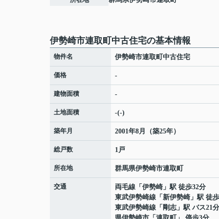
伊勢崎市連取町中古住宅の基本情報
物件名
伊勢崎市連取町中古住宅
価格
-
建物面積
-
土地面積
-(-)
築年月
2001年8月（築25年）
総戸数
1戸
所在地
群馬県
伊勢崎市
連取町
交通
両毛線
「
伊勢崎
」駅 徒歩32分
東武伊勢崎線
「
新伊勢崎
」駅 徒歩
東武伊勢崎線
「
剛志
」駅 バス21
県伊勢崎市「連取町」 停歩3分