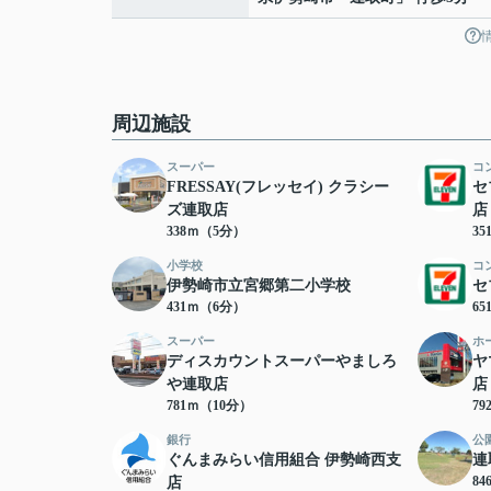
周辺施設
スーパー
コ
FRESSAY(フレッセイ) クラシー
セ
ズ連取店
店
338ｍ（5分）
3
小学校
コ
伊勢崎市立宮郷第二小学校
セ
431ｍ（6分）
6
スーパー
ホ
ディスカウントスーパーやましろ
ヤ
や連取店
店
781ｍ（10分）
7
銀行
公
ぐんまみらい信用組合 伊勢崎西支
連
8
店