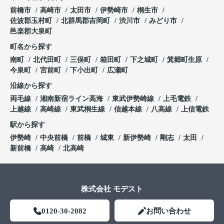
前橋市
高崎市
太田市
伊勢崎市
桐生市
佐波郡玉村町
北群馬郡吉岡町
渋川市
みどり市
邑楽郡大泉町
町名から探す
南町
北代田町
三俣町
箱田町
下之城町
箕郷町生原
今泉町
宮前町
下小出町
広瀬町
沿線から探す
両毛線
湘南新宿ライン高海
東武伊勢崎線
上毛電鉄
上越線
高崎線
東武桐生線
信越本線
八高線
上信電鉄
駅から探す
伊勢崎
中央前橋
前橋
城東
新伊勢崎
剛志
太田
新前橋
高崎
北高崎
株式会社 モデスト
0120-30-2082
お問い合わせ