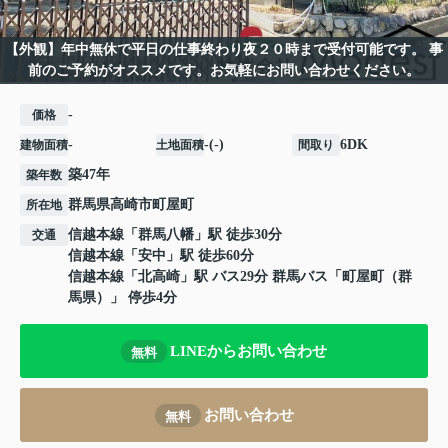
【外観】年中無休で平日の仕事終わり夜２０時まで受付可能です。 事
前のご予約がオススメです。お気軽にお問い合わせください。
-
価格
-
-(-)
6DK
建物面積
土地面積
間取り
築47年
築年数
群馬県
高崎市
町屋町
所在地
信越本線
「
群馬八幡
」駅 徒歩30分
交通
信越本線
「
安中
」駅 徒歩60分
信越本線
「
北高崎
」駅 バス29分 群馬バス「町屋町（群
馬県）」 停歩4分
LINEからお問い合わせ
無料
お問い合わせ
無料