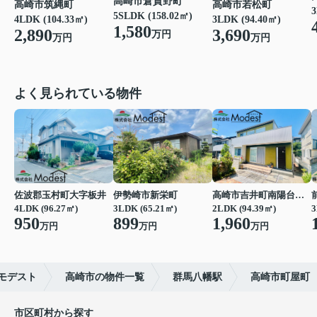
高崎市倉賀野町
高崎市若松町
高崎市筑縄町
3
5SLDK (158.02㎡)
3LDK (94.40㎡)
4LDK (104.33㎡)
1,580
3,690
2,890
万円
万円
万円
よく見られている物件
佐波郡玉村町大字板井
伊勢崎市新栄町
高崎市吉井町南陽台２丁目
4LDK (96.27㎡)
3LDK (65.21㎡)
2LDK (94.39㎡)
3
950
899
1,960
万円
万円
万円
モデスト
高崎市の物件一覧
群馬八幡駅
高崎市町屋町
市区町村から探す