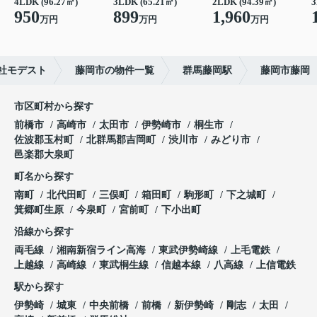
4LDK (96.27㎡)
3LDK (65.21㎡)
2LDK (94.39㎡)
3
950
899
1,960
万円
万円
万円
社モデスト
藤岡市の物件一覧
群馬藤岡駅
藤岡市藤岡
市区町村から探す
前橋市
高崎市
太田市
伊勢崎市
桐生市
佐波郡玉村町
北群馬郡吉岡町
渋川市
みどり市
邑楽郡大泉町
町名から探す
南町
北代田町
三俣町
箱田町
駒形町
下之城町
箕郷町生原
今泉町
宮前町
下小出町
沿線から探す
両毛線
湘南新宿ライン高海
東武伊勢崎線
上毛電鉄
上越線
高崎線
東武桐生線
信越本線
八高線
上信電鉄
駅から探す
伊勢崎
城東
中央前橋
前橋
新伊勢崎
剛志
太田