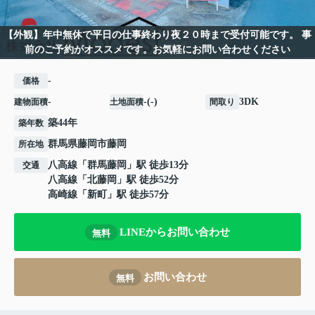
【外観】年中無休で平日の仕事終わり夜２０時まで受付可能です。 事
前のご予約がオススメです。お気軽にお問い合わせください
-
価格
-
-(-)
3DK
建物面積
土地面積
間取り
築44年
築年数
群馬県
藤岡市
藤岡
所在地
八高線
「
群馬藤岡
」駅 徒歩13分
交通
八高線
「
北藤岡
」駅 徒歩52分
高崎線
「
新町
」駅 徒歩57分
LINEからお問い合わせ
無料
お問い合わせ
無料