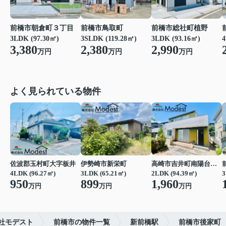
前橋市総社町植野
前橋市鳥取町
前橋市朝倉町３丁目
3LDK (93.16㎡)
4
3SLDK (119.28㎡)
3LDK (97.30㎡)
2,990
2,380
3,380
万円
万円
万円
よく見られている物件
佐波郡玉村町大字板井
伊勢崎市新栄町
高崎市吉井町南陽台２丁目
4LDK (96.27㎡)
3LDK (65.21㎡)
2LDK (94.39㎡)
3
950
899
1,960
万円
万円
万円
社モデスト
前橋市の物件一覧
新前橋駅
前橋市後家町