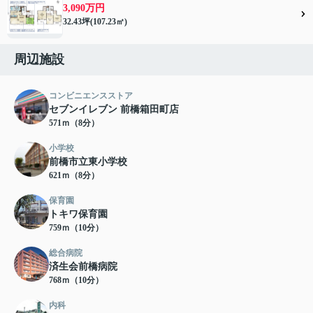
3,090万円
32.43坪(107.23㎡)
周辺施設
コンビニエンスストア
セブンイレブン 前橋箱田町店
571ｍ（8分）
小学校
前橋市立東小学校
621ｍ（8分）
保育園
トキワ保育園
759ｍ（10分）
総合病院
済生会前橋病院
768ｍ（10分）
内科