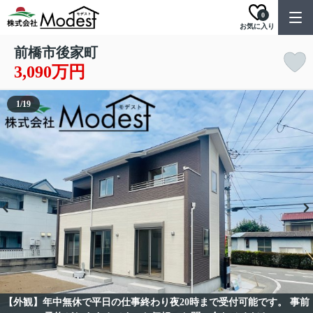
0
お気に入り
前橋市後家町
3,090万円
1
/
19
【外観】年中無休で平日の仕事終わり夜20時まで受付可能です。 事前