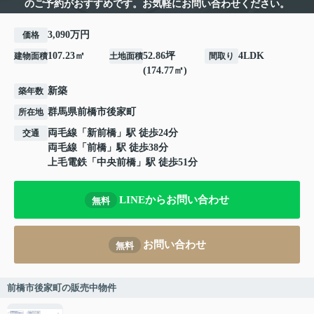
のご予約がおすすめです。お気軽にお問い合わせください。
3,090万円
価格
107.23㎡
52.86坪
4LDK
建物面積
土地面積
間取り
(174.77㎡)
新築
築年数
群馬県
前橋市
後家町
所在地
両毛線
「
新前橋
」駅 徒歩24分
交通
両毛線
「
前橋
」駅 徒歩38分
上毛電鉄
「
中央前橋
」駅 徒歩51分
LINEからお問い合わせ
無料
お問い合わせ
無料
前橋市後家町の販売中物件