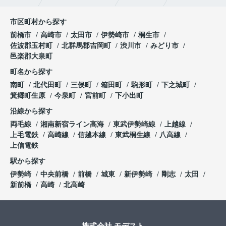
市区町村から探す
前橋市
高崎市
太田市
伊勢崎市
桐生市
佐波郡玉村町
北群馬郡吉岡町
渋川市
みどり市
邑楽郡大泉町
町名から探す
南町
北代田町
三俣町
箱田町
駒形町
下之城町
箕郷町生原
今泉町
宮前町
下小出町
沿線から探す
両毛線
湘南新宿ライン高海
東武伊勢崎線
上越線
上毛電鉄
高崎線
信越本線
東武桐生線
八高線
上信電鉄
駅から探す
伊勢崎
中央前橋
前橋
城東
新伊勢崎
剛志
太田
新前橋
高崎
北高崎