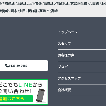
武伊勢崎線
上越線
上毛電鉄
高崎線
信越本線
東武桐生線
八高線
上
伊勢崎
剛志
太田
新前橋
高崎
北高崎
トップページ
スタッフ
お客様の声
0120-30-2082
ブログ
アクセスマップ
会社概要