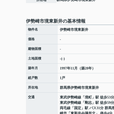
伊勢崎市境東新井の基本情報
物件名
伊勢崎市境東新井
価格
-
建物面積
-
土地面積
-(-)
築年月
1997年11月（築28年）
総戸数
1戸
所在地
群馬県
伊勢崎市
境東新井
交通
東武伊勢崎線
「
境町
」駅 徒歩53
東武伊勢崎線
「
剛志
」駅 徒歩59
両毛線
「
国定
」駅 バス31分 群馬
崎市「東新井会議所北」 停歩4分