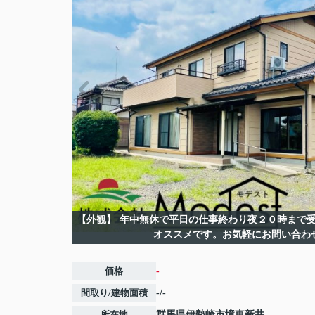
【外観】
年中無休で平日の仕事終わり夜２０時まで受
オススメです。お気軽にお問い合わ
価格
-
間取り/建物面積
-/-
所在地
群馬県
伊勢崎市
境東新井