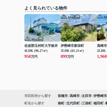
よく見られている物件
佐波郡玉村町大字板井
伊勢崎市新栄町
高崎市
4LDK (96.27㎡)
3LDK (65.21㎡)
2LDK 
950
899
1,960
万円
万円
市区町村から探す
前橋市
高崎市
太田市
伊勢崎市
町名から探す
南町
北代田町
三俣町
箱田町