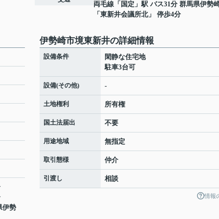
両毛線
「
国定
」駅 バス31分 群馬県伊勢
「東新井会議所北」 停歩4分
伊勢崎市境東新井の詳細情報
設備条件
閑静な住宅地
駐車3台可
設備(その他)
-
土地権利
所有権
国土法届出
不要
用途地域
無指定
取引態様
仲介
引渡し
相談
分
情報
分
県伊勢