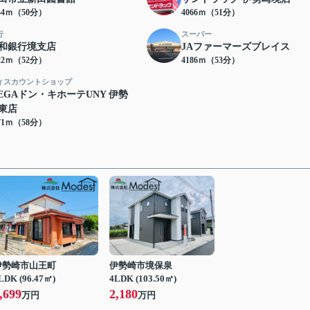
54ｍ（50分）
4066ｍ（51分）
行
スーパー
和銀行境支店
JAファーマーズブレイス
22ｍ（52分）
4186ｍ（53分）
ィスカウントショップ
EGAドン・キホーテUNY 伊勢
東店
71ｍ（58分）
伊勢崎市山王町
伊勢崎市境保泉
LDK (96.47㎡)
4LDK (103.50㎡)
,699
2,180
万円
万円