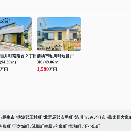
吉井町南陽台２丁目
前橋市粕川町込皆戸
(94.39㎡)
3K (49.06㎡)
1,580
万円
万円
桐生市
佐波郡玉村町
北群馬郡吉岡町
渋川市
みどり市
邑楽郡大泉
駒形町
下之城町
箕郷町生原
今泉町
宮前町
下小出町