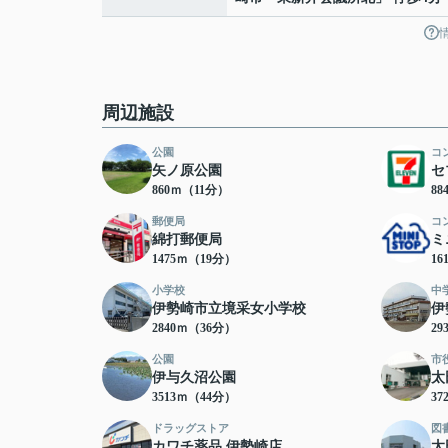
周辺施設
公園
コ
矢ノ原公園
セ
860ｍ（11分）
8
郵便局
コ
綿打郵便局
ミ
1475ｍ（19分）
16
小学校
中
伊勢崎市立境采女小学校
伊
2840ｍ（36分）
29
公園
市
伊与久沼公園
太
3513ｍ（44分）
37
ドラッグストア
図
カワチ薬品 伊勢崎店
太