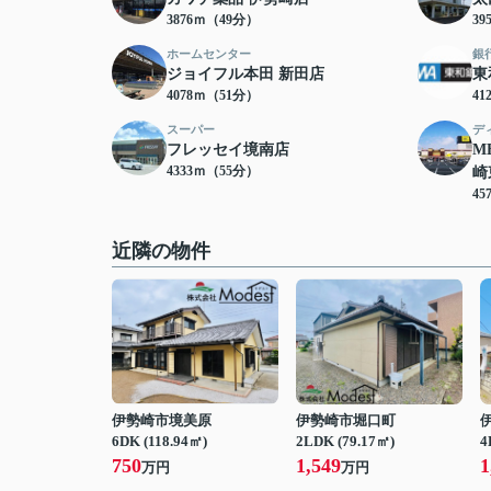
3876ｍ（49分）
39
ホームセンター
銀
ジョイフル本田 新田店
東
4078ｍ（51分）
41
スーパー
デ
フレッセイ境南店
M
4333ｍ（55分）
崎
45
近隣の物件
伊勢崎市境美原
伊勢崎市堀口町
6DK (118.94㎡)
2LDK (79.17㎡)
4
750
1,549
1
万円
万円