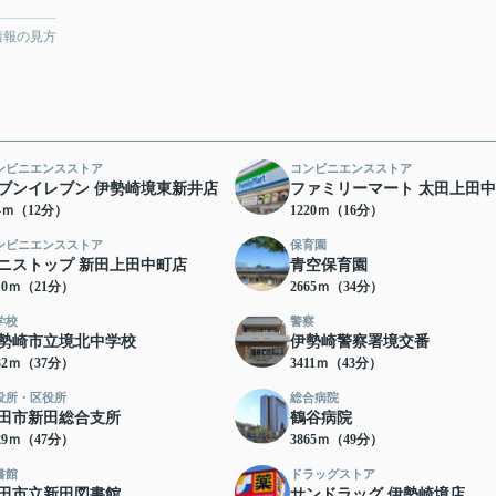
情報の見方
ンビニエンスストア
コンビニエンスストア
ブンイレブン 伊勢崎境東新井店
ファミリーマート 太田上田
84ｍ（12分）
1220ｍ（16分）
ンビニエンスストア
保育園
ニストップ 新田上田中町店
青空保育園
10ｍ（21分）
2665ｍ（34分）
学校
警察
勢崎市立境北中学校
伊勢崎警察署境交番
32ｍ（37分）
3411ｍ（43分）
役所・区役所
総合病院
田市新田総合支所
鶴谷病院
29ｍ（47分）
3865ｍ（49分）
書館
ドラッグストア
田市立新田図書館
サンドラッグ 伊勢崎境店