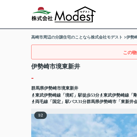
高崎市周辺の分譲住宅のことなら株式会社モデスト
伊勢
この物
伊勢崎市境東新井
-
群馬県
伊勢崎市
境東新井
東武伊勢崎線「境町」駅徒歩53分
東武伊勢崎線「剛
両毛線「国定」駅バス31分群馬県伊勢崎市「東新井
1
/
2