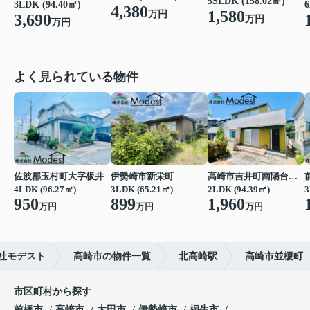
5SLDK (158.02㎡)
6
3LDK (94.40㎡)
4,380
1,580
万円
3,690
万円
万円
よく見られている物件
佐波郡玉村町大字板井
伊勢崎市新栄町
高崎市吉井町南陽台２丁目
4LDK (96.27㎡)
3LDK (65.21㎡)
2LDK (94.39㎡)
3
950
899
1,960
万円
万円
万円
社モデスト
高崎市の物件一覧
北高崎駅
高崎市並榎町
市区町村から探す
前橋市
高崎市
太田市
伊勢崎市
桐生市