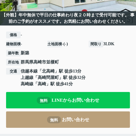
【外観】年中無休で平日の仕事終わり夜２０時まで受付可能です。 事
前のご予約がオススメです。お気軽にお問い合わせください。
-
価格
-
-(-)
3LDK
建物面積
土地面積
間取り
新築
築年数
群馬県
高崎市
並榎町
所在地
信越本線
「
北高崎
」駅 徒歩13分
交通
上越線
「
高崎問屋町
」駅 徒歩32分
高崎線
「
高崎
」駅 徒歩41分
LINEからお問い合わせ
無料
お問い合わせ
無料