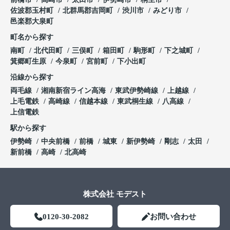
佐波郡玉村町
北群馬郡吉岡町
渋川市
みどり市
邑楽郡大泉町
町名から探す
南町
北代田町
三俣町
箱田町
駒形町
下之城町
箕郷町生原
今泉町
宮前町
下小出町
沿線から探す
両毛線
湘南新宿ライン高海
東武伊勢崎線
上越線
上毛電鉄
高崎線
信越本線
東武桐生線
八高線
上信電鉄
駅から探す
伊勢崎
中央前橋
前橋
城東
新伊勢崎
剛志
太田
新前橋
高崎
北高崎
株式会社 モデスト
0120-30-2082
お問い合わせ