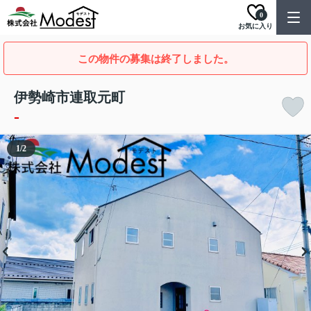
0
お気に入り
この物件の募集は終了しました。
伊勢崎市連取元町
-
1
/
2