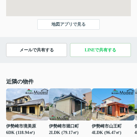
地図アプリで見る
メールで共有する
LINEで共有する
近隣の物件
伊勢崎市境美原
伊勢崎市堀口町
伊勢崎市山王町
6DK (118.94㎡)
2LDK (79.17㎡)
4LDK (96.47㎡)
4