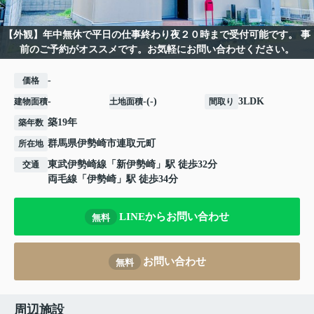
【外観】年中無休で平日の仕事終わり夜２０時まで受付可能です。 事
前のご予約がオススメです。お気軽にお問い合わせください。
-
価格
-
-(-)
3LDK
建物面積
土地面積
間取り
築19年
築年数
群馬県
伊勢崎市
連取元町
所在地
東武伊勢崎線
「
新伊勢崎
」駅 徒歩32分
交通
両毛線
「
伊勢崎
」駅 徒歩34分
LINEからお問い合わせ
無料
お問い合わせ
無料
周辺施設