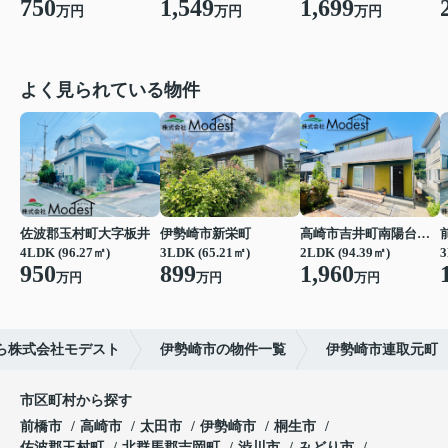
750
1,549
1,699
万円
万円
万円
よく見られている物件
佐波郡玉村町大字板井
伊勢崎市新栄町
高崎市吉井町南陽台２丁目
4LDK (96.27㎡)
3LDK (65.21㎡)
2LDK (94.39㎡)
3
950
899
1,960
万円
万円
万円
ら株式会社モデスト
伊勢崎市の物件一覧
伊勢崎市連取元町
市区町村から探す
前橋市
高崎市
太田市
伊勢崎市
桐生市
佐波郡玉村町
北群馬郡吉岡町
渋川市
みどり市