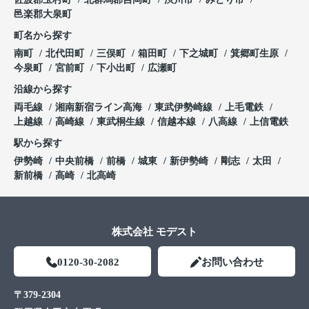
邑楽郡大泉町
町名から探す
南町
北代田町
三俣町
箱田町
下之城町
箕郷町生原
今泉町
宮前町
下小出町
広瀬町
沿線から探す
両毛線
湘南新宿ライン高海
東武伊勢崎線
上毛電鉄
上越線
高崎線
東武桐生線
信越本線
八高線
上信電鉄
駅から探す
伊勢崎
中央前橋
前橋
城東
新伊勢崎
剛志
太田
新前橋
高崎
北高崎
株式会社 モデスト
0120-30-2082
お問い合わせ
〒379-2304