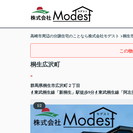
高崎市周辺の分譲住宅のことなら株式会社モデスト
桐生
この物
桐生広沢町
-
群馬県
桐生市
広沢町
２丁目
東武桐生線「新桐生」駅徒歩9分
東武桐生線「阿左
1
/
2