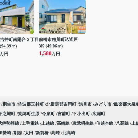
吉井町南陽台２丁目
前橋市粕川町込皆戸
(94.39㎡)
3K (49.06㎡)
1,580
万円
万円
桐生市
佐波郡玉村町
北群馬郡吉岡町
渋川市
みどり市
邑楽郡大泉
下之城町
箕郷町生原
今泉町
宮前町
下小出町
広瀬町
武伊勢崎線
上毛電鉄
上越線
高崎線
東武桐生線
信越本線
八高線
上
伊勢崎
剛志
太田
新前橋
高崎
北高崎