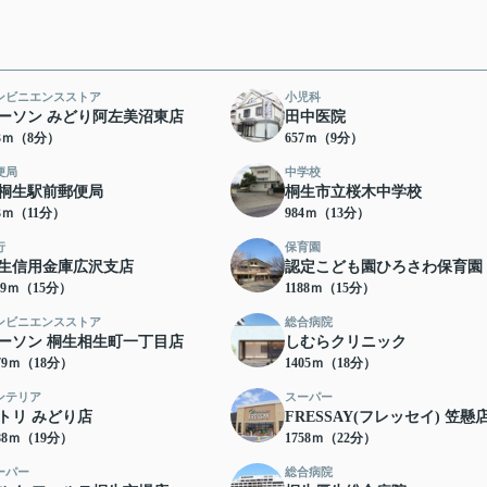
ンビニエンスストア
小児科
ーソン みどり阿左美沼東店
田中医院
93ｍ（8分）
657ｍ（9分）
便局
中学校
桐生駅前郵便局
桐生市立桜木中学校
03ｍ（11分）
984ｍ（13分）
行
保育園
生信用金庫広沢支店
認定こども園ひろさわ保育園
69ｍ（15分）
1188ｍ（15分）
ンビニエンスストア
総合病院
ーソン 桐生相生町一丁目店
しむらクリニック
79ｍ（18分）
1405ｍ（18分）
ンテリア
スーパー
トリ みどり店
FRESSAY(フレッセイ) 笠懸
88ｍ（19分）
1758ｍ（22分）
ーパー
総合病院