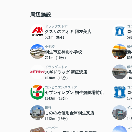
周辺施設
ドラッグストア
コ
クスリのアオキ 阿左美店
ロ
563ｍ（8分）
5
小学校
郵
桐生市立神明小学校
新
794ｍ（10分）
8
ドラッグストア
銀
スギドラッグ 新広沢店
桐
1038ｍ（13分）
11
コンビニエンスストア
コ
セブンイレブン 桐生競艇場前店
ロ
1343ｍ（17分）
13
銀行
イ
しののめ信用金庫桐生支店
ニ
1412ｍ（18分）
14
スーパー
ス