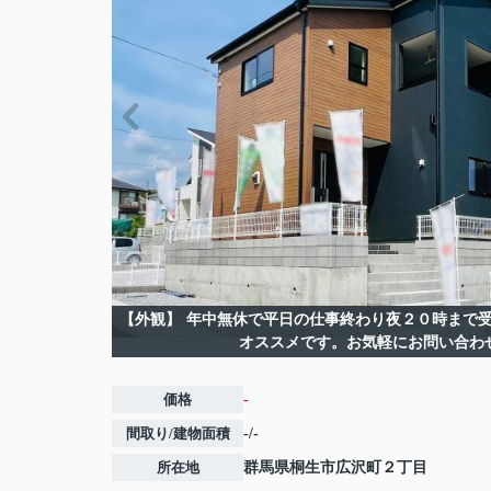
【外観】
年中無休で平日の仕事終わり夜２０時まで受
オススメです。お気軽にお問い合わ
価格
-
間取り/建物面積
-/-
所在地
群馬県
桐生市
広沢町
２丁目