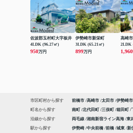
佐波郡玉村町大字板井
伊勢崎市新栄町
高崎市
4LDK (96.27㎡)
3LDK (65.21㎡)
2LDK 
950
899
1,960
万円
万円
市区町村から探す
前橋市
高崎市
太田市
伊勢崎市
町名から探す
南町
北代田町
三俣町
箱田町
沿線から探す
両毛線
湘南新宿ライン高海
東
駅から探す
伊勢崎
中央前橋
前橋
城東
新