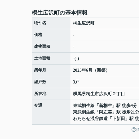
桐生広沢町の基本情報
物件名
桐生広沢町
価格
-
建物面積
-
土地面積
-(-)
築年月
2025年6月（新築）
総戸数
3戸
所在地
群馬県
桐生市
広沢町
２丁目
交通
東武桐生線
「
新桐生
」駅 徒歩9分
東武桐生線
「
阿左美
」駅 徒歩21
わたらせ渓谷鉄道
「
下新田
」駅 徒