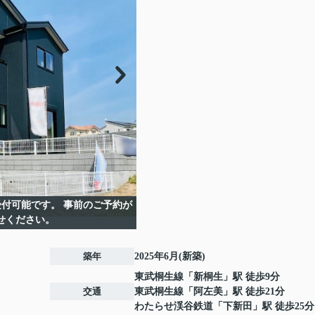
付可能です。 事前のご予約が
せください。
築年
2025年6月(新築)
東武桐生線
「
新桐生
」駅 徒歩9分
交通
東武桐生線
「
阿左美
」駅 徒歩21分
わたらせ渓谷鉄道
「
下新田
」駅 徒歩25分