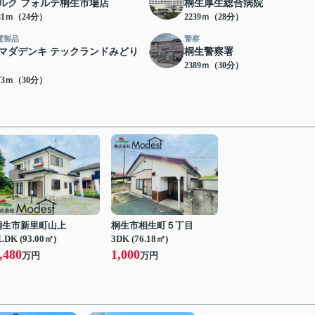
ルク フォルテ桐生市場店
桐生厚生総合病院
81ｍ（24分）
2239ｍ（28分）
電製品
警察
マダデンキ テックランドみどり
桐生警察署
2389ｍ（30分）
73ｍ（30分）
桐生市新里町山上
桐生市相生町５丁目
LDK (93.00㎡)
3DK (76.18㎡)
,480
1,000
万円
万円