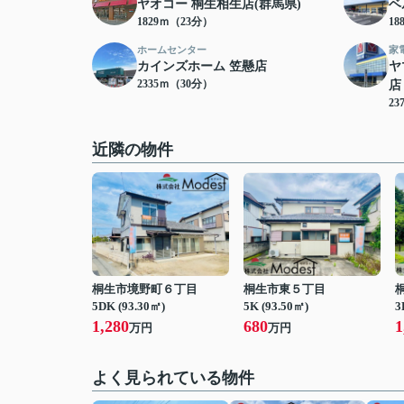
ヤオコー 桐生相生店(群馬県)
ベ
1829ｍ（23分）
18
ホームセンター
家
カインズホーム 笠懸店
ヤ
2335ｍ（30分）
店
23
近隣の物件
桐生市境野町６丁目
桐生市東５丁目
5DK (93.30㎡)
5K (93.50㎡)
3
1,280
680
1
万円
万円
よく見られている物件