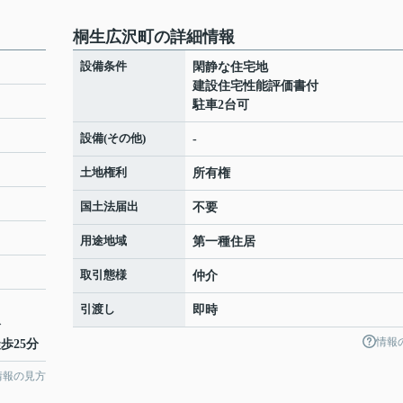
桐生広沢町の詳細情報
設備条件
閑静な住宅地
建設住宅性能評価書付
駐車2台可
設備(その他)
-
土地権利
所有権
国土法届出
不要
用途地域
第一種住居
取引態様
仲介
引渡し
即時
分
情報
歩25分
情報の見方