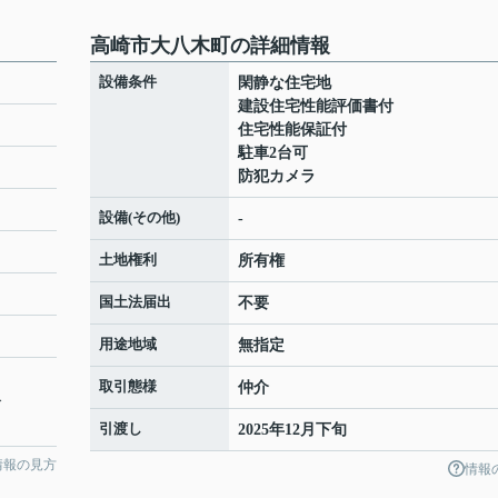
高崎市大八木町の詳細情報
設備条件
閑静な住宅地
建設住宅性能評価書付
住宅性能保証付
駐車2台可
防犯カメラ
設備(その他)
-
土地権利
所有権
国土法届出
不要
用途地域
無指定
取引態様
仲介
分
引渡し
2025年12月下旬
情報の見方
情報