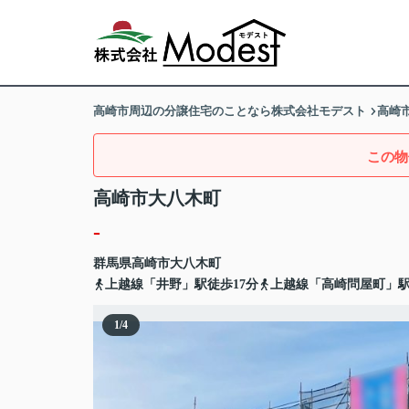
高崎市周辺の分譲住宅のことなら株式会社モデスト
高崎
この物
高崎市大八木町
-
群馬県
高崎市
大八木町
上越線「井野」駅徒歩17分
上越線「高崎問屋町」駅
1
/
4