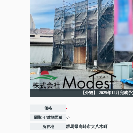
【外観】
2025年12月完成
価格
-
間取り/建物面積
-/-
所在地
群馬県
高崎市
大八木町