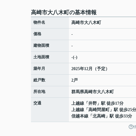
高崎市大八木町の基本情報
物件名
高崎市大八木町
価格
-
建物面積
-
土地面積
-(-)
築年月
2025年12月（予定）
総戸数
2戸
所在地
群馬県
高崎市
大八木町
交通
上越線
「
井野
」駅 徒歩17分
上越線
「
高崎問屋町
」駅 徒歩25
信越本線
「
北高崎
」駅 徒歩33分