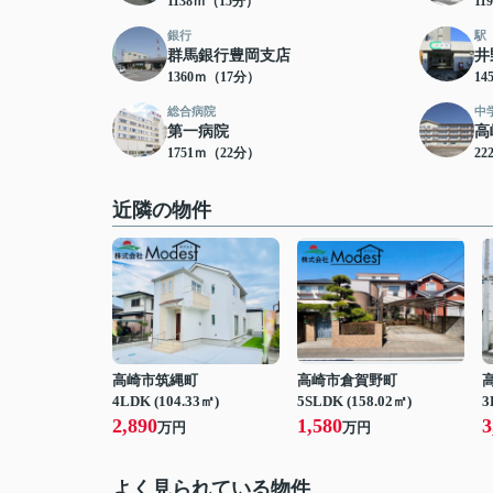
1138ｍ（15分）
11
銀行
駅
群馬銀行豊岡支店
井
1360ｍ（17分）
14
総合病院
中
第一病院
高
1751ｍ（22分）
22
近隣の物件
高崎市筑縄町
高崎市倉賀野町
4LDK (104.33㎡)
5SLDK (158.02㎡)
3
2,890
1,580
3
万円
万円
よく見られている物件