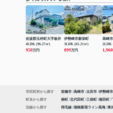
佐波郡玉村町大字板井
伊勢崎市新栄町
高崎市
4LDK (96.27㎡)
3LDK (65.21㎡)
2LDK 
950
899
1,960
万円
万円
市区町村から探す
前橋市
高崎市
太田市
伊勢崎市
町名から探す
南町
北代田町
三俣町
箱田町
沿線から探す
両毛線
湘南新宿ライン高海
東