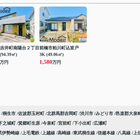
吉井町南陽台２丁目
前橋市粕川町込皆戸
(94.39㎡)
3K (49.06㎡)
1,580
万円
万円
桐生市
佐波郡玉村町
北群馬郡吉岡町
渋川市
みどり市
邑楽郡大泉
下之城町
箕郷町生原
今泉町
宮前町
下小出町
広瀬町
武伊勢崎線
上毛電鉄
上越線
高崎線
東武桐生線
信越本線
八高線
上