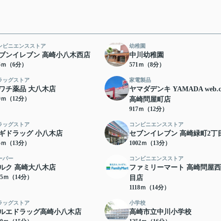
ンビニエンスストア
幼稚園
ブンイレブン 高崎小八木西店
中川幼稚園
46ｍ（6分）
571ｍ（8分）
ラッグストア
家電製品
ワチ薬品 大八木店
ヤマダデンキ YAMADA web.
00ｍ（12分）
高崎問屋町店
917ｍ（12分）
ラッグストア
コンビニエンスストア
ギドラッグ 小八木店
セブンイレブン 高崎緑町2丁
95ｍ（13分）
1002ｍ（13分）
ーパー
コンビニエンスストア
ルク 高崎大八木店
ファミリーマート 高崎問屋
05ｍ（14分）
目店
1118ｍ（14分）
ラッグストア
小学校
ルエドラッグ高崎小八木店
高崎市立中川小学校