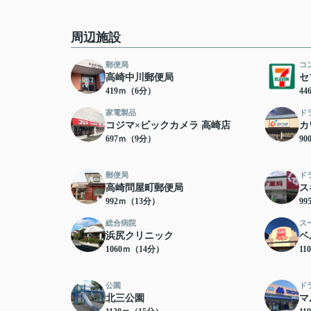
周辺施設
郵便局
コ
高崎中川郵便局
セ
419ｍ（6分）
4
家電製品
ド
コジマ×ビックカメラ 高崎店
カ
697ｍ（9分）
9
郵便局
ド
高崎問屋町郵便局
ス
992ｍ（13分）
9
総合病院
ス
浜尻クリニック
ベ
1060ｍ（14分）
11
公園
ド
北三公園
マ