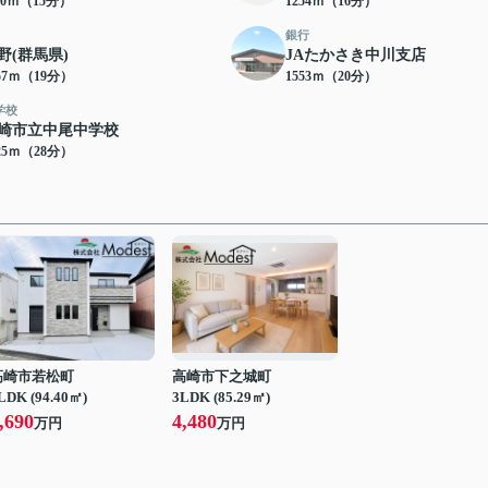
90ｍ（15分）
1254ｍ（16分）
銀行
野(群馬県)
JAたかさき中川支店
57ｍ（19分）
1553ｍ（20分）
学校
崎市立中尾中学校
25ｍ（28分）
高崎市若松町
高崎市下之城町
LDK (94.40㎡)
3LDK (85.29㎡)
,690
4,480
万円
万円