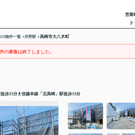
営業時
ト
市の物件一覧
井野駅
高崎市大八木町
件の募集は終了しました。
徒歩25分
信越本線「北高崎」駅徒歩33分