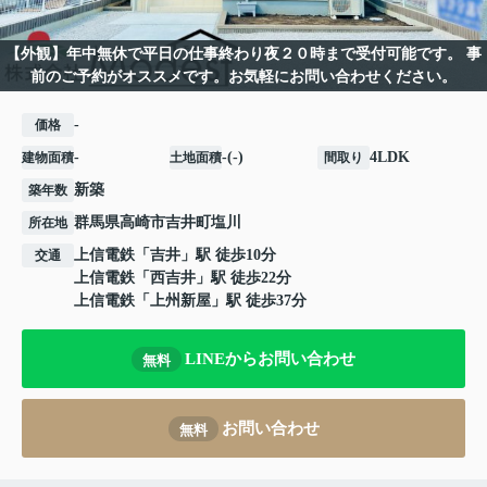
【外観】年中無休で平日の仕事終わり夜２０時まで受付可能です。 事
前のご予約がオススメです。お気軽にお問い合わせください。
-
価格
-
-(-)
4LDK
建物面積
土地面積
間取り
新築
築年数
群馬県
高崎市
吉井町塩川
所在地
上信電鉄
「
吉井
」駅 徒歩10分
交通
上信電鉄
「
西吉井
」駅 徒歩22分
上信電鉄
「
上州新屋
」駅 徒歩37分
LINEからお問い合わせ
無料
お問い合わせ
無料