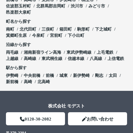
佐波郡玉村町
北群馬郡吉岡町
渋川市
みどり市
邑楽郡大泉町
町名から探す
南町
北代田町
三俣町
箱田町
駒形町
下之城町
箕郷町生原
今泉町
宮前町
下小出町
沿線から探す
両毛線
湘南新宿ライン高海
東武伊勢崎線
上毛電鉄
上越線
高崎線
東武桐生線
信越本線
八高線
上信電鉄
駅から探す
伊勢崎
中央前橋
前橋
城東
新伊勢崎
剛志
太田
新前橋
高崎
北高崎
株式会社 モデスト
0120-30-2082
お問い合わせ