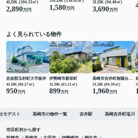
5SLDK (158.02㎡)
3LDK (94.40㎡)
4LDK (104.33㎡)
1,580
3,690
2,890
万円
万円
万円
よく見られている物件
佐波郡玉村町大字板井
伊勢崎市新栄町
高崎市吉井町南陽台２丁目
4LDK (96.27㎡)
3LDK (65.21㎡)
2LDK (94.39㎡)
3
950
899
1,960
万円
万円
万円
社モデスト
高崎市の物件一覧
吉井駅
高崎吉井町塩川
市区町村から探す
前橋市
高崎市
太田市
伊勢崎市
桐生市