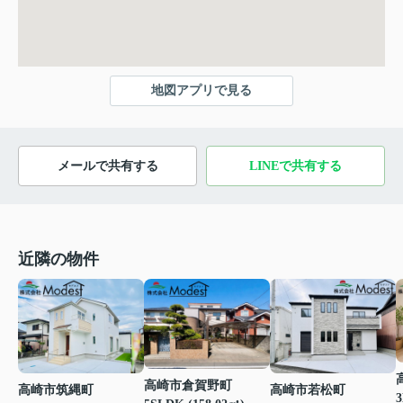
地図アプリで見る
メールで共有する
LINEで共有する
近隣の物件
高崎市倉賀野町
高崎市若松町
高崎市筑縄町
3