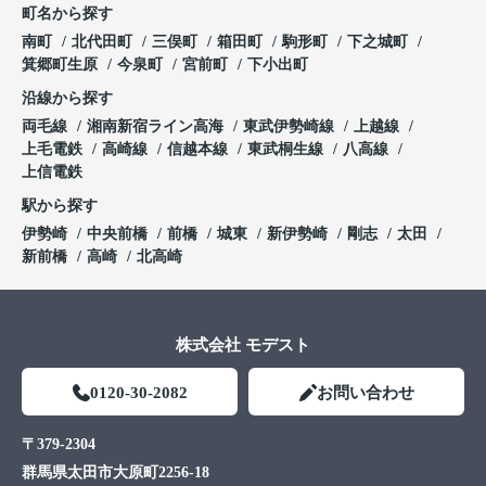
町名から探す
南町
北代田町
三俣町
箱田町
駒形町
下之城町
箕郷町生原
今泉町
宮前町
下小出町
沿線から探す
両毛線
湘南新宿ライン高海
東武伊勢崎線
上越線
上毛電鉄
高崎線
信越本線
東武桐生線
八高線
上信電鉄
駅から探す
伊勢崎
中央前橋
前橋
城東
新伊勢崎
剛志
太田
新前橋
高崎
北高崎
株式会社 モデスト
0120-30-2082
お問い合わせ
〒379-2304
群馬県太田市大原町2256-18