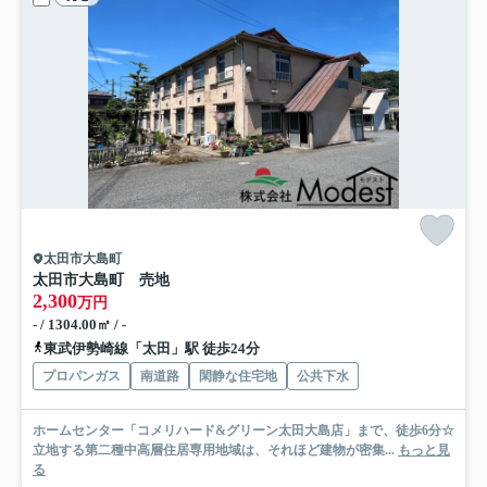
太田市大島町
太田市大島町 売地
2,300
万円
- / 1304.00㎡ / -
東武伊勢崎線「太田」駅 徒歩24分
プロパンガス
南道路
閑静な住宅地
公共下水
ホームセンター「コメリハード&グリーン太田大島店」まで、徒歩6分☆
立地する第二種中高層住居専用地域は、それほど建物が密集...
もっと見
る