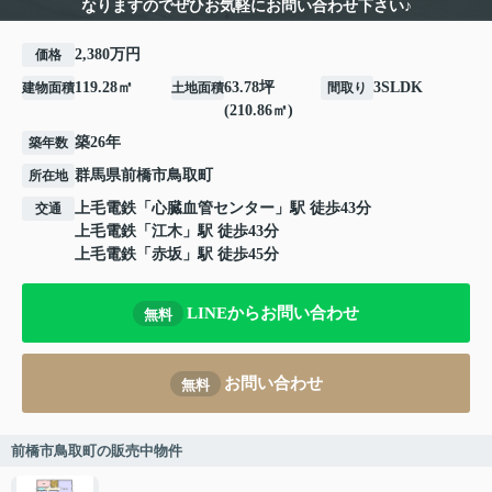
なりますのでぜひお気軽にお問い合わせ下さい♪
2,380万円
価格
119.28㎡
63.78坪
3SLDK
建物面積
土地面積
間取り
(210.86㎡)
築26年
築年数
群馬県
前橋市
鳥取町
所在地
上毛電鉄
「
心臓血管センター
」駅 徒歩43分
交通
上毛電鉄
「
江木
」駅 徒歩43分
上毛電鉄
「
赤坂
」駅 徒歩45分
LINEからお問い合わせ
無料
お問い合わせ
無料
前橋市鳥取町の販売中物件