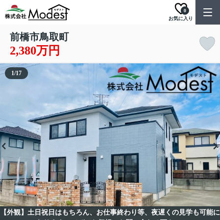
0
お気に入り
前橋市鳥取町
2,380万円
1
/
17
【外観】土日祝日はもちろん、お仕事終わり等、夜遅くの見学も可能に