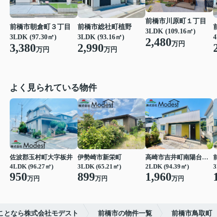
前橋市川原町１丁目
前橋市総社町植野
前橋市朝倉町３丁目
3LDK (109.16㎡)
3LDK (93.16㎡)
4
3LDK (97.30㎡)
2,480
万円
2,990
3,380
万円
万円
よく見られている物件
佐波郡玉村町大字板井
伊勢崎市新栄町
高崎市吉井町南陽台２丁目
4LDK (96.27㎡)
3LDK (65.21㎡)
2LDK (94.39㎡)
3
950
899
1,960
万円
万円
万円
ことなら株式会社モデスト
前橋市の物件一覧
前橋市鳥取町