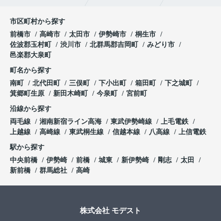
市区町村から探す
前橋市
高崎市
太田市
伊勢崎市
桐生市
佐波郡玉村町
渋川市
北群馬郡吉岡町
みどり市
邑楽郡大泉町
町名から探す
南町
北代田町
三俣町
下小出町
箱田町
下之城町
箕郷町生原
新田木崎町
今泉町
宮前町
沿線から探す
両毛線
湘南新宿ライン高海
東武伊勢崎線
上毛電鉄
上越線
高崎線
東武桐生線
信越本線
八高線
上信電鉄
駅から探す
中央前橋
伊勢崎
前橋
城東
新伊勢崎
剛志
太田
新前橋
群馬総社
高崎
株式会社 モデスト