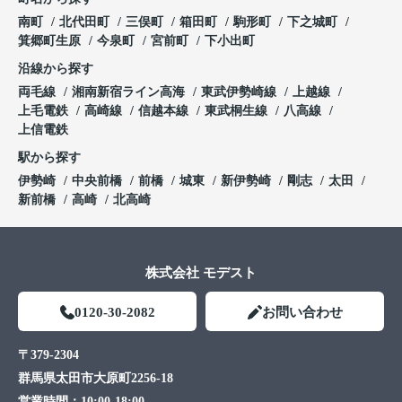
南町
北代田町
三俣町
箱田町
駒形町
下之城町
箕郷町生原
今泉町
宮前町
下小出町
沿線から探す
両毛線
湘南新宿ライン高海
東武伊勢崎線
上越線
上毛電鉄
高崎線
信越本線
東武桐生線
八高線
上信電鉄
駅から探す
伊勢崎
中央前橋
前橋
城東
新伊勢崎
剛志
太田
新前橋
高崎
北高崎
株式会社 モデスト
0120-30-2082
お問い合わせ
〒379-2304
群馬県太田市大原町2256-18
営業時間：
10:00-18:00