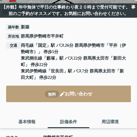
【外観】年中無休で平日の仕事終わり夜２０時まで受付可能です。 事
前のご予約がオススメです。お気軽にお問い合わせください。
新築
築年数
群馬県伊勢崎市平井町
所在地
両毛線
「
国定
」駅 バス26分 群馬県伊勢崎市「平井（伊
交通
勢崎市）」 停歩5分
東武桐生線
「
藪塚
」駅 バス22分 群馬県太田市「新田大
町」 停歩22分
東武伊勢崎線
「
世良田
」駅 バス7分 群馬県太田市「新
田大町」 停歩22分
お問い合わせ
無料
基本情報
設備条件
周辺環境