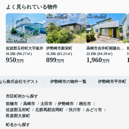
よく見られている物件
佐波郡玉村町大字板井
伊勢崎市新栄町
高崎市吉井町南陽台２丁目
4LDK (96.27㎡)
3LDK (65.21㎡)
2LDK (94.39㎡)
3
950
899
1,960
万円
万円
万円
なら株式会社モデスト
伊勢崎市の物件一覧
伊勢崎市平井町
市区町村から探す
前橋市
高崎市
太田市
伊勢崎市
桐生市
佐波郡玉村町
北群馬郡吉岡町
渋川市
みどり市
邑楽郡大泉町
町名から探す