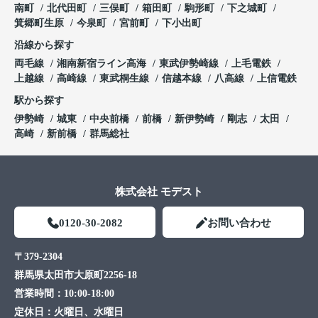
南町
北代田町
三俣町
箱田町
駒形町
下之城町
箕郷町生原
今泉町
宮前町
下小出町
沿線から探す
両毛線
湘南新宿ライン高海
東武伊勢崎線
上毛電鉄
上越線
高崎線
東武桐生線
信越本線
八高線
上信電鉄
駅から探す
伊勢崎
城東
中央前橋
前橋
新伊勢崎
剛志
太田
高崎
新前橋
群馬総社
株式会社 モデスト
0120-30-2082
お問い合わせ
〒379-2304
群馬県太田市大原町2256-18
営業時間：
10:00-18:00
定休日：
火曜日、水曜日