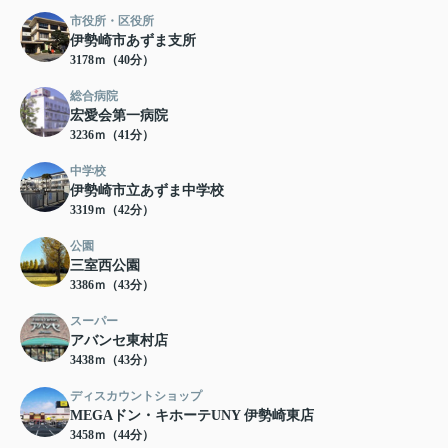
市役所・区役所
伊勢崎市あずま支所
3178ｍ（40分）
総合病院
宏愛会第一病院
3236ｍ（41分）
中学校
伊勢崎市立あずま中学校
3319ｍ（42分）
公園
三室西公園
3386ｍ（43分）
スーパー
アバンセ東村店
3438ｍ（43分）
ディスカウントショップ
MEGAドン・キホーテUNY 伊勢崎東店
3458ｍ（44分）