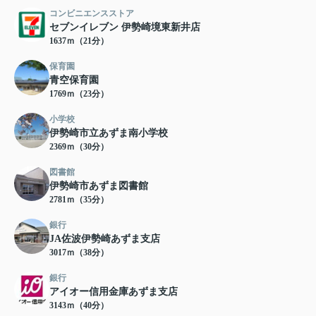
コンビニエンスストア
セブンイレブン 伊勢崎境東新井店
1637ｍ（21分）
保育園
青空保育園
1769ｍ（23分）
小学校
伊勢崎市立あずま南小学校
2369ｍ（30分）
図書館
伊勢崎市あずま図書館
2781ｍ（35分）
銀行
JA佐波伊勢崎あずま支店
3017ｍ（38分）
銀行
アイオー信用金庫あずま支店
3143ｍ（40分）