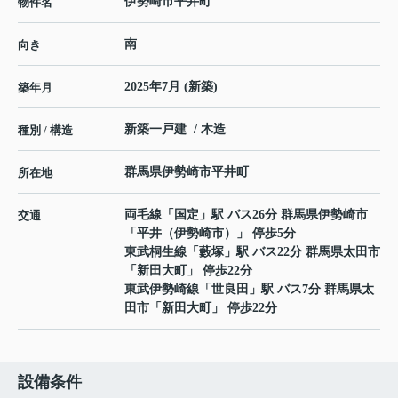
伊勢崎市平井町
物件名
南
向き
2025年7月 (新築)
築年月
新築一戸建 / 木造
種別 / 構造
群馬県
伊勢崎市
平井町
所在地
両毛線
「
国定
」駅 バス26分 群馬県伊勢崎市
交通
「平井（伊勢崎市）」 停歩5分
東武桐生線
「
藪塚
」駅 バス22分 群馬県太田市
「新田大町」 停歩22分
東武伊勢崎線
「
世良田
」駅 バス7分 群馬県太
田市「新田大町」 停歩22分
設備条件