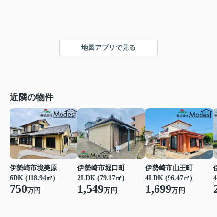
地図アプリで見る
近隣の物件
伊勢崎市境美原
伊勢崎市堀口町
伊勢崎市山王町
6DK (118.94㎡)
2LDK (79.17㎡)
4LDK (96.47㎡)
4
750
1,549
1,699
万円
万円
万円