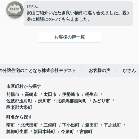
解消されたので決意できました。
ぴさん
沢山ご紹介いたたき良い物件に巡り会えました。親
身に相談にのってもらえました。
お客様の声一覧
の分譲住宅のことなら株式会社モデスト
お客様の声
ぴさん
市区町村から探す
前橋市
高崎市
太田市
伊勢崎市
桐生市
佐波郡玉村町
渋川市
北群馬郡吉岡町
みどり市
邑楽郡大泉町
町名から探す
南町
北代田町
三俣町
下小出町
箱田町
下之城町
箕郷町生原
新田木崎町
今泉町
宮前町