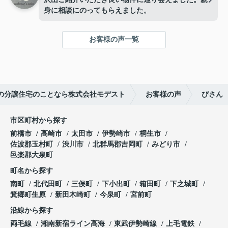
身に相談にのってもらえました。
お客様の声一覧
の分譲住宅のことなら株式会社モデスト
お客様の声
ぴさん
市区町村から探す
前橋市
高崎市
太田市
伊勢崎市
桐生市
佐波郡玉村町
渋川市
北群馬郡吉岡町
みどり市
邑楽郡大泉町
町名から探す
南町
北代田町
三俣町
下小出町
箱田町
下之城町
箕郷町生原
新田木崎町
今泉町
宮前町
沿線から探す
両毛線
湘南新宿ライン高海
東武伊勢崎線
上毛電鉄