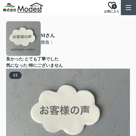
0
お気に入り
Mさん
担当：
良かった:とても丁寧でした
気になった:特にございません
1
/
1