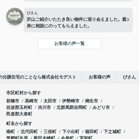
使いながらわかりやすく説明していただき、不安も
解消されたので決意できました。
ぴさん
沢山ご紹介いたたき良い物件に巡り会えました。親
身に相談にのってもらえました。
お客様の声一覧
の分譲住宅のことなら株式会社モデスト
お客様の声
ぴさん
市区町村から探す
前橋市
高崎市
太田市
伊勢崎市
桐生市
佐波郡玉村町
渋川市
北群馬郡吉岡町
みどり市
邑楽郡大泉町
町名から探す
南町
北代田町
三俣町
下小出町
箱田町
下之城町
箕郷町生原
新田木崎町
今泉町
宮前町