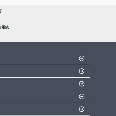
町
信電鉄