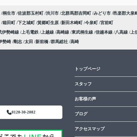
桐生市
佐波郡玉村町
渋川市
北群馬郡吉岡町
みどり市
邑楽郡大泉
町
箱田町
下之城町
箕郷町生原
新田木崎町
今泉町
宮前町
武伊勢崎線
上毛電鉄
上越線
高崎線
東武桐生線
信越本線
八高線
上
伊勢崎
剛志
太田
新前橋
群馬総社
高崎
トップページ
スタッフ
お客様の声
0120-30-2082
ブログ
アクセスマップ