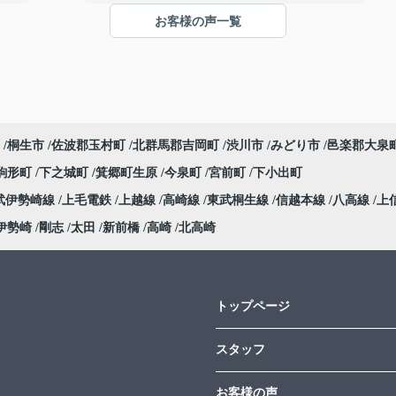
てありがとうございました。不安があり色々と
お客様の声一覧
相談にのってもらいながら資金計画表やスケジ
ュール表などの資料を使いながらわかりやすく
説明していただき、不安も解消されたので決意
できました。
桐生市
佐波郡玉村町
北群馬郡吉岡町
渋川市
みどり市
邑楽郡大泉
駒形町
下之城町
箕郷町生原
今泉町
宮前町
下小出町
武伊勢崎線
上毛電鉄
上越線
高崎線
東武桐生線
信越本線
八高線
上
伊勢崎
剛志
太田
新前橋
高崎
北高崎
トップページ
スタッフ
お客様の声