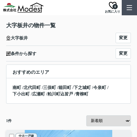
0
お気に入り
大字板井の物件一覧
変更
大字板井
変更
条件から探す
おすすめのエリア
南町
/
北代田町
/
三俣町
/
箱田町
/
下之城町
/
今泉町
/
下小出町
/
広瀬町
/
粕川町込皆戸
/
青柳町
1
件
中古一戸建