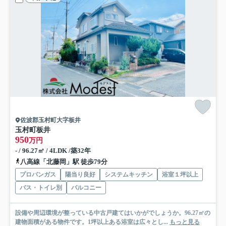
佐波郡玉村町大字板井
玉村町板井
950
万円
- / 96.27㎡ / 4LDK /築32年
八高線「北藤岡」駅 徒歩79分
プロパンガス
陽当り良好
システムキッチン
浴室１坪以上
バス・トイレ別
バルコニー
設備や周辺環境が整っている中古戸建てはいかがでしょうか。96.27㎡の
建物面積がある物件です。1坪以上ある浴室は広々とし...
もっと見る