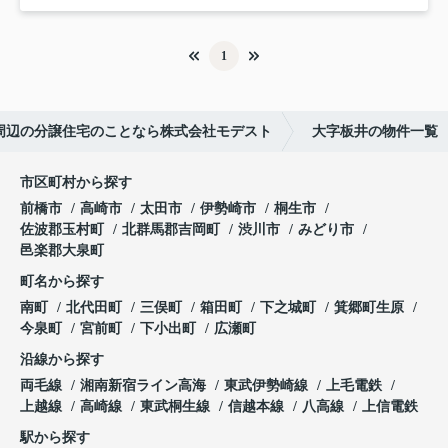
1
周辺の分譲住宅のことなら株式会社モデスト
大字板井の物件一覧
市区町村から探す
前橋市
高崎市
太田市
伊勢崎市
桐生市
佐波郡玉村町
北群馬郡吉岡町
渋川市
みどり市
邑楽郡大泉町
町名から探す
南町
北代田町
三俣町
箱田町
下之城町
箕郷町生原
今泉町
宮前町
下小出町
広瀬町
沿線から探す
両毛線
湘南新宿ライン高海
東武伊勢崎線
上毛電鉄
上越線
高崎線
東武桐生線
信越本線
八高線
上信電鉄
駅から探す