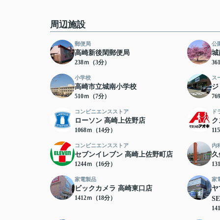
周辺施設
郵便局
公
高崎新後閑郵便局
城
238ｍ（3分）
3
小学校
ス
高崎市立城南小学校
ジ
510ｍ（7分）
7
コンビニエンスストア
ド
ローソン 高崎上佐野店
ク
1068ｍ（14分）
11
コンビニエンスストア
内
セブンイレブン 高崎上佐野町店
久
1244ｍ（16分）
13
家電製品
家
ビックカメラ 高崎東口店
ヤ
1412ｍ（18分）
S
14