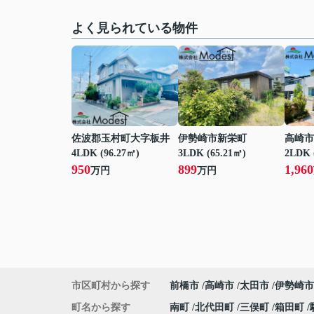
よく見られている物件
佐波郡玉村町大字板井
伊勢崎市新栄町
高崎市
4LDK (96.27㎡)
3LDK (65.21㎡)
2LDK 
950
899
1,960
万円
万円
市区町村から探す
前橋市
高崎市
太田市
伊勢崎市
町名から探す
南町
北代田町
三俣町
箱田町