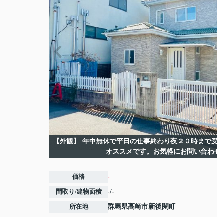
【外観】
年中無休で平日の仕事終わり夜２０時まで受
オススメです。お気軽にお問い合わ
価格
-
間取り/建物面積
-/-
所在地
群馬県
高崎市
新後閑町