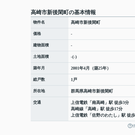
高崎市新後閑町の基本情報
物件名
高崎市新後閑町
価格
-
建物面積
-
土地面積
-(-)
築年月
2001年4月（築25年）
総戸数
1戸
所在地
群馬県
高崎市
新後閑町
交通
上信電鉄
「
南高崎
」駅 徒歩3分
高崎線
「
高崎
」駅 徒歩17分
上信電鉄
「
佐野のわたし
」駅 徒歩