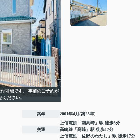
付可能です。 事前のご予約が
せください。
築年
2001年4月(築25年)
上信電鉄
「
南高崎
」駅 徒歩3分
交通
高崎線
「
高崎
」駅 徒歩17分
上信電鉄
「
佐野のわたし
」駅 徒歩17分