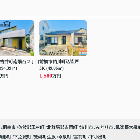
吉井町南陽台２丁目
前橋市粕川町込皆戸
(94.39㎡)
3K (49.06㎡)
1,580
万円
万円
桐生市
佐波郡玉村町
北群馬郡吉岡町
渋川市
みどり市
邑楽郡大泉
駒形町
下之城町
箕郷町生原
今泉町
宮前町
下小出町