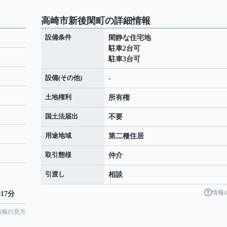
高崎市新後閑町の詳細情報
設備条件
閑静な住宅地
駐車2台可
駐車3台可
設備(その他)
-
土地権利
所有権
国土法届出
不要
用途地域
第二種住居
取引態様
仲介
引渡し
相談
情報
17分
情報の見方