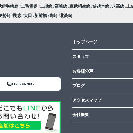
武伊勢崎線
上毛電鉄
上越線
高崎線
東武桐生線
信越本線
八高線
上
伊勢崎
剛志
太田
新前橋
高崎
北高崎
トップページ
スタッフ
お客様の声
0120-30-2082
ブログ
アクセスマップ
会社概要