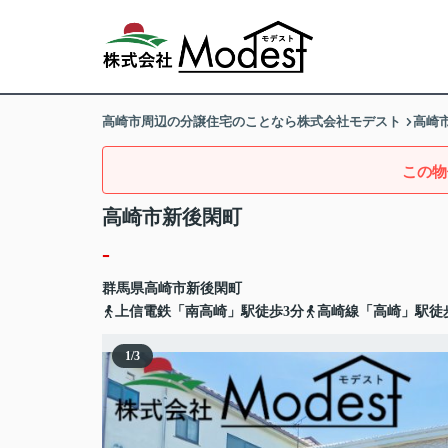
高崎市周辺の分譲住宅のことなら株式会社モデスト
高崎
この物
高崎市新後閑町
-
群馬県
高崎市
新後閑町
上信電鉄「南高崎」駅徒歩3分
高崎線「高崎」駅徒歩
1
/
3