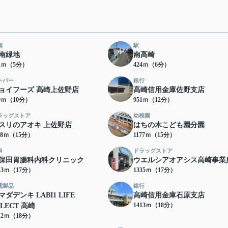
園
駅
南緑地
南高崎
61ｍ（5分）
424ｍ（6分）
ーパー
銀行
ョイフーズ 高崎上佐野店
高崎信用金庫佐野支店
69ｍ（10分）
951ｍ（12分）
ラッグストア
幼稚園
スリのアオキ 上佐野店
はちの木こども園分園
58ｍ（15分）
1177ｍ（15分）
科
ドラッグストア
保田胃腸科内科クリニック
ウエルシアオアシス高崎事業
13ｍ（17分）
1335ｍ（17分）
電製品
銀行
マダデンキ LABI1 LIFE
高崎信用金庫石原支店
1413ｍ（18分）
ELECT 高崎
12ｍ（18分）