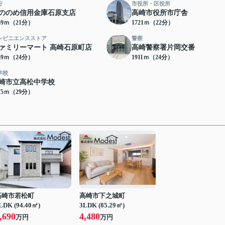
行
市役所・区役所
ののめ信用金庫石原支店
高崎市役所市庁舎
39ｍ（21分）
1721ｍ（22分）
ンビニエンスストア
警察
ァミリーマート 高崎石原町店
高崎警察署片岡交番
49ｍ（24分）
1911ｍ（24分）
学校
崎市立高松中学校
75ｍ（29分）
高崎市若松町
高崎市下之城町
LDK (94.40㎡)
3LDK (85.29㎡)
,690
4,480
万円
万円