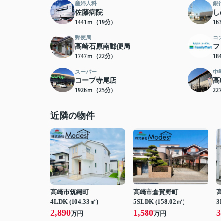
産婦人科
銀
佐藤病院
し
1441ｍ（19分）
16
郵便局
コ
高崎石原南郵便局
フ
1747ｍ（22分）
18
スーパー
中
コープ寺尾店
高
1926ｍ（25分）
22
近隣の物件
高崎市筑縄町
高崎市倉賀野町
4LDK (104.33㎡)
5SLDK (158.02㎡)
3
2,890
1,580
3
万円
万円