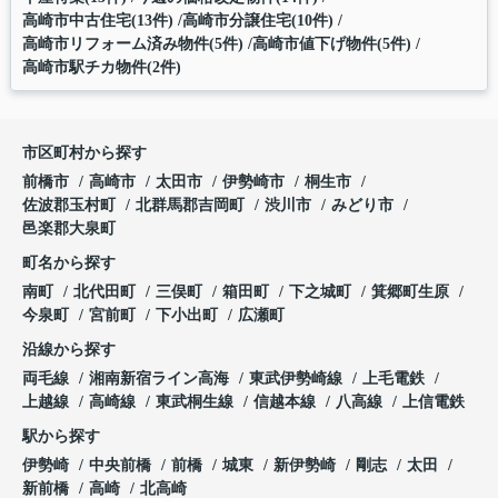
高崎市中古住宅(13件)
高崎市分譲住宅(10件)
高崎市リフォーム済み物件(5件)
高崎市値下げ物件(5件)
高崎市駅チカ物件(2件)
市区町村から探す
前橋市
高崎市
太田市
伊勢崎市
桐生市
佐波郡玉村町
北群馬郡吉岡町
渋川市
みどり市
邑楽郡大泉町
町名から探す
南町
北代田町
三俣町
箱田町
下之城町
箕郷町生原
今泉町
宮前町
下小出町
広瀬町
沿線から探す
両毛線
湘南新宿ライン高海
東武伊勢崎線
上毛電鉄
上越線
高崎線
東武桐生線
信越本線
八高線
上信電鉄
駅から探す
伊勢崎
中央前橋
前橋
城東
新伊勢崎
剛志
太田
新前橋
高崎
北高崎