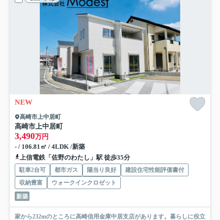
NEW
高崎市上中居町
高崎市上中居町
3,490
万円
- / 106.81㎡ / 4LDK /新築
上信電鉄「佐野のわたし」駅 徒歩35分
駐車2台可
都市ガス
陽当り良好
建設住宅性能評価書付
収納豊富
ウォークインクロゼット
新築
家から232mのところに高崎信用金庫中居支店があります。暮らしに役立