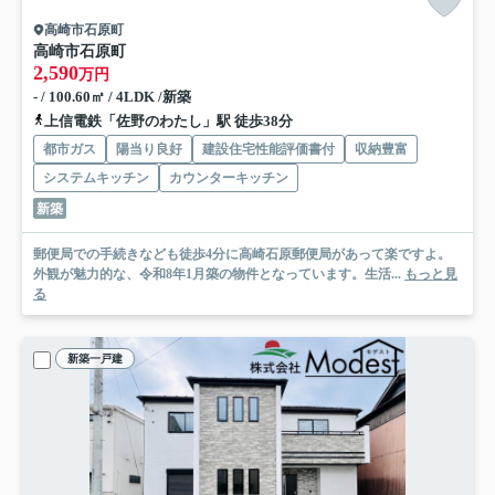
高崎市石原町
高崎市石原町
2,590
万円
- / 100.60㎡ / 4LDK /新築
上信電鉄「佐野のわたし」駅 徒歩38分
都市ガス
陽当り良好
建設住宅性能評価書付
収納豊富
システムキッチン
カウンターキッチン
新築
郵便局での手続きなども徒歩4分に高崎石原郵便局があって楽ですよ。
外観が魅力的な、令和8年1月築の物件となっています。生活...
もっと見
る
新築一戸建