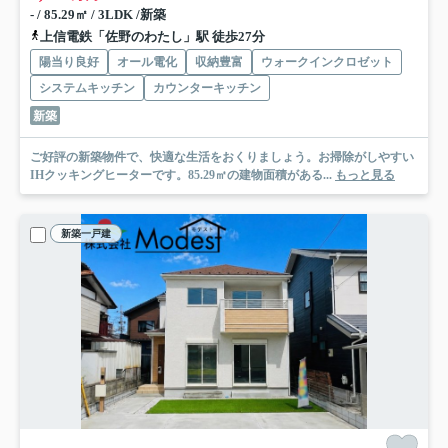
- / 85.29㎡ / 3LDK /新築
上信電鉄「佐野のわたし」駅 徒歩27分
陽当り良好
オール電化
収納豊富
ウォークインクロゼット
システムキッチン
カウンターキッチン
新築
ご好評の新築物件で、快適な生活をおくりましょう。お掃除がしやすい
IHクッキングヒーターです。85.29㎡の建物面積がある...
もっと見る
新築一戸建