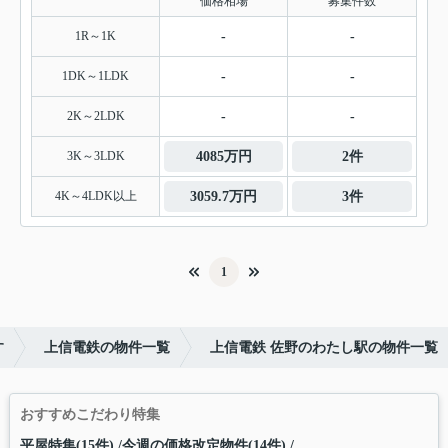
価格相場
募集件数
1R～1K
-
-
1DK～1LDK
-
-
2K～2LDK
-
-
3K～3LDK
4085万円
2件
4K～4LDK以上
3059.7万円
3件
1
す
上信電鉄の物件一覧
上信電鉄 佐野のわたし駅の物件一覧
おすすめこだわり特集
平屋特集(15件)
今週の価格改定物件(14件)