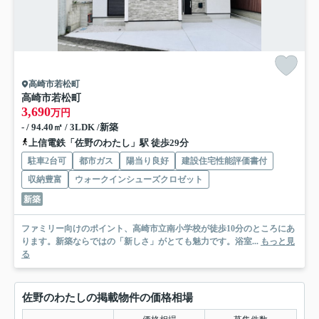
高崎市若松町
高崎市若松町
3,690
万円
- / 94.40㎡ / 3LDK /新築
上信電鉄「佐野のわたし」駅 徒歩29分
駐車2台可
都市ガス
陽当り良好
建設住宅性能評価書付
収納豊富
ウォークインシューズクロゼット
新築
ファミリー向けのポイント、高崎市立南小学校が徒歩10分のところにあ
ります。新築ならではの「新しさ」がとても魅力です。浴室...
もっと見
る
佐野のわたしの掲載物件の価格相場