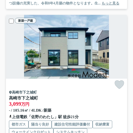
つ設備の充実した、令和8年4月築の物件となります。生...
もっと見る
新築一戸建
高崎市下之城町
高崎市下之城町
3,099
万円
- / 105.16㎡ / 4LDK /新築
上信電鉄「佐野のわたし」駅 徒歩21分
都市ガス
陽当り良好
建設住宅性能評価書付
収納豊富
ウォークインクロゼット
システムキッチン