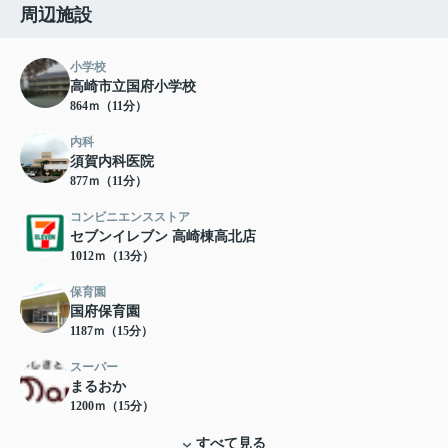
周辺施設
小学校
高崎市立国府小学校
864ｍ（11分）
内科
須賀内科医院
877ｍ（11分）
コンビニエンスストア
セブンイレブン 高崎棟高北店
1012ｍ（13分）
保育園
国府保育園
1187ｍ（15分）
スーパー
まるおか
1200ｍ（15分）
すべて見る