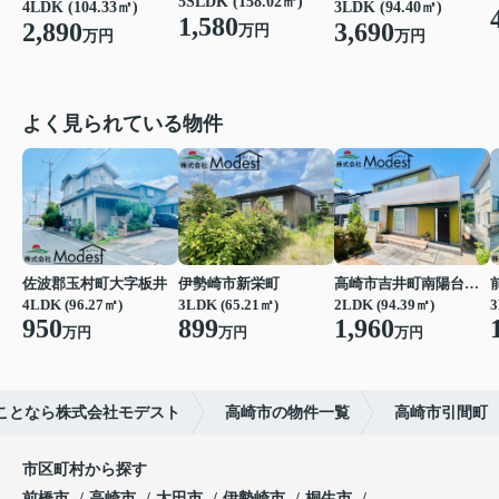
5SLDK (158.02㎡)
3LDK (94.40㎡)
4LDK (104.33㎡)
1,580
3,690
2,890
万円
万円
万円
よく見られている物件
佐波郡玉村町大字板井
伊勢崎市新栄町
高崎市吉井町南陽台２丁目
4LDK (96.27㎡)
3LDK (65.21㎡)
2LDK (94.39㎡)
3
950
899
1,960
万円
万円
万円
ことなら株式会社モデスト
高崎市の物件一覧
高崎市引間町
市区町村から探す
前橋市
高崎市
太田市
伊勢崎市
桐生市