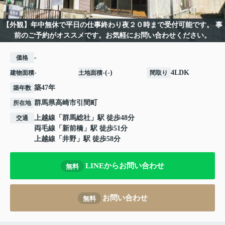
【外観】年中無休で平日の仕事終わり夜２０時まで受付可能です。 事
前のご予約がオススメです。お気軽にお問い合わせください。
-
価格
-
-(-)
4LDK
建物面積
土地面積
間取り
築47年
築年数
群馬県
高崎市
引間町
所在地
上越線
「
群馬総社
」駅 徒歩48分
交通
両毛線
「
新前橋
」駅 徒歩51分
上越線
「
井野
」駅 徒歩58分
LINEからお問い合わせ
無料
お問い合わせ
無料