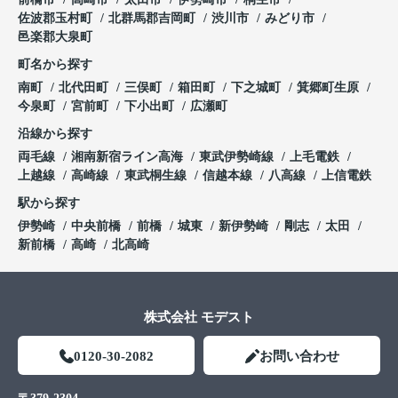
佐波郡玉村町
北群馬郡吉岡町
渋川市
みどり市
邑楽郡大泉町
町名から探す
南町
北代田町
三俣町
箱田町
下之城町
箕郷町生原
今泉町
宮前町
下小出町
広瀬町
沿線から探す
両毛線
湘南新宿ライン高海
東武伊勢崎線
上毛電鉄
上越線
高崎線
東武桐生線
信越本線
八高線
上信電鉄
駅から探す
伊勢崎
中央前橋
前橋
城東
新伊勢崎
剛志
太田
新前橋
高崎
北高崎
株式会社 モデスト
0120-30-2082
お問い合わせ