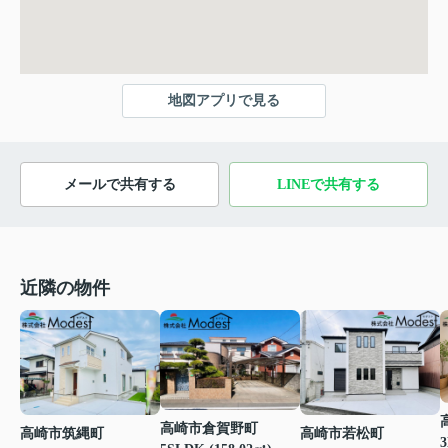
地図アプリで見る
メールで共有する
LINEで共有する
近隣の物件
高崎市倉賀野町
高崎市若松町
高崎市筑縄町
3