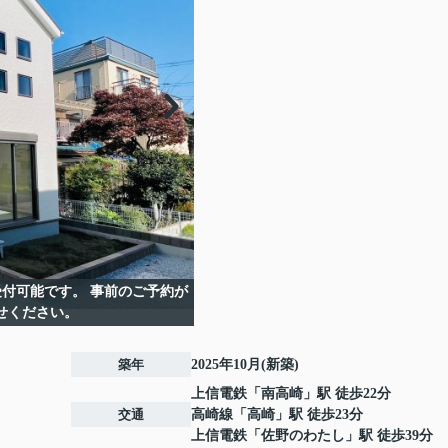
付可能です。 事前のご予約が
せください。
築年
2025年10月(新築)
上信電鉄
「
南高崎
」駅 徒歩22分
交通
高崎線
「
高崎
」駅 徒歩23分
上信電鉄
「
佐野のわたし
」駅 徒歩39分