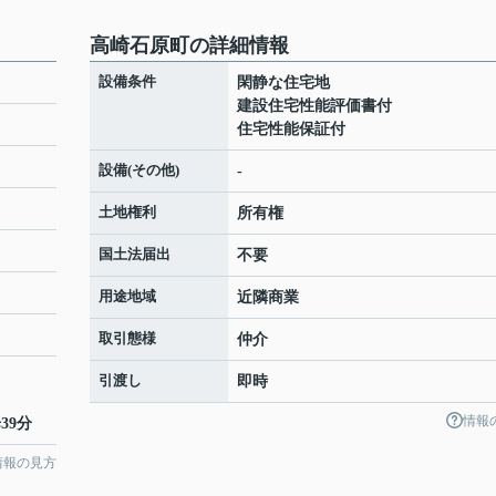
高崎石原町の詳細情報
設備条件
閑静な住宅地
建設住宅性能評価書付
住宅性能保証付
設備(その他)
-
土地権利
所有権
国土法届出
不要
用途地域
近隣商業
取引態様
仲介
引渡し
即時
情報
39分
情報の見方