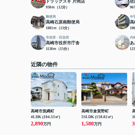
ドラッグスギ 片岡店
佐
930ｍ（12分）
9
郵便局
中
高崎石原南郵便局
高
1001ｍ（13分）
10
市役所・区役所
内
高崎市役所市庁舎
あ
1138ｍ（15分）
12
近隣の物件
高崎市筑縄町
高崎市倉賀野町
4LDK (104.33㎡)
5SLDK (158.02㎡)
3
2,890
1,580
3
万円
万円