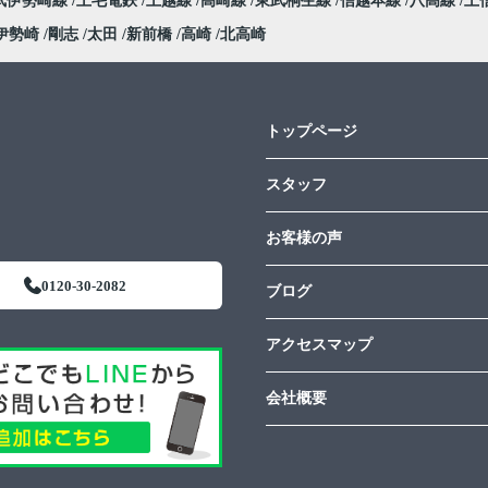
武伊勢崎線
上毛電鉄
上越線
高崎線
東武桐生線
信越本線
八高線
上
伊勢崎
剛志
太田
新前橋
高崎
北高崎
トップページ
スタッフ
お客様の声
0120-30-2082
ブログ
アクセスマップ
会社概要