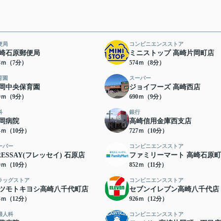
便局
コンビニエンスストア
崎石原郵便局
ミニストップ 高崎片岡町店
38ｍ（7分）
574ｍ（8分）
育園
スーパー
岡中央保育園
ジョイフーズ 高崎西店
69ｍ（9分）
690ｍ（9分）
科
銀行
岡病院
高崎信用金庫西支店
24ｍ（10分）
727ｍ（10分）
ーパー
コンビニエンスストア
RESSAY(フレッセイ) 石原店
ファミリーマート 高崎石原
70ｍ（10分）
852ｍ（11分）
ラッグストア
コンビニエンスストア
ツモトキヨシ高崎八千代町店
セブンイレブン高崎八千代店
23ｍ（12分）
926ｍ（12分）
婦人科
コンビニエンスストア