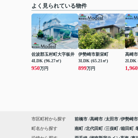
よく見られている物件
佐波郡玉村町大字板井
伊勢崎市新栄町
高崎市
4LDK (96.27㎡)
3LDK (65.21㎡)
2LDK 
950
899
1,960
万円
万円
市区町村から探す
前橋市
高崎市
太田市
伊勢崎市
町名から探す
南町
北代田町
三俣町
箱田町