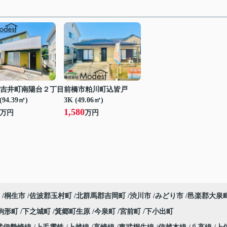
吉井町南陽台２丁目
前橋市粕川町込皆戸
(94.39㎡)
3K (49.06㎡)
1,580
万円
万円
桐生市
佐波郡玉村町
北群馬郡吉岡町
渋川市
みどり市
邑楽郡大泉
駒形町
下之城町
箕郷町生原
今泉町
宮前町
下小出町