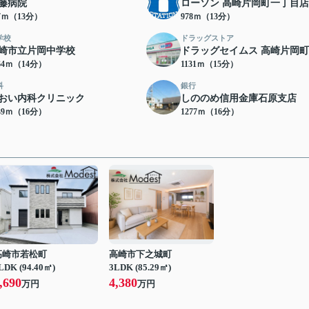
藤病院
ローソン 高崎片岡町一丁目店
67ｍ（13分）
978ｍ（13分）
学校
ドラッグストア
崎市立片岡中学校
ドラッグセイムス 高崎片岡
64ｍ（14分）
1131ｍ（15分）
科
銀行
おい内科クリニック
しののめ信用金庫石原支店
39ｍ（16分）
1277ｍ（16分）
高崎市若松町
高崎市下之城町
LDK (94.40㎡)
3LDK (85.29㎡)
,690
4,380
万円
万円