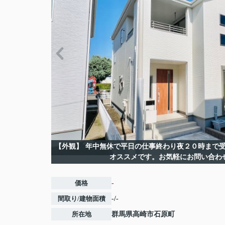
【外観】
年中無休で平日の仕事終わり夜２０時まで受
オススメです。お気軽にお問い合わ
価格
-
間取り/建物面積
-/-
所在地
群馬県
高崎市
石原町