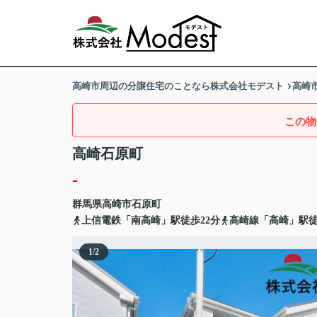
高崎市周辺の分譲住宅のことなら株式会社モデスト
高崎
この物
高崎石原町
-
群馬県
高崎市
石原町
上信電鉄「南高崎」駅徒歩22分
高崎線「高崎」駅徒
1
/
2