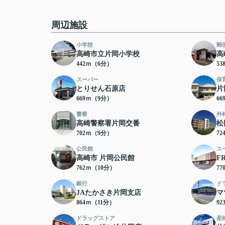
周辺施設
小学校
郵
高崎市立片岡小学校
高
442ｍ（6分）
5
スーパー
保
とりせん石原店
片
669ｍ（9分）
6
警察
外
高崎警察署片岡交番
松
702ｍ（9分）
7
公民館
ス
高崎市 片岡公民館
F
762ｍ（10分）
7
銀行
ド
JAたかさき片岡支店
マ
864ｍ（11分）
9
ドラッグストア
産