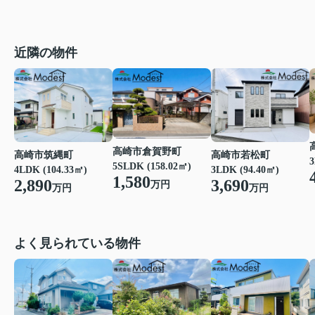
近隣の物件
高崎市倉賀野町
高崎市若松町
高崎市筑縄町
3
5SLDK (158.02㎡)
3LDK (94.40㎡)
4LDK (104.33㎡)
1,580
3,690
2,890
万円
万円
万円
よく見られている物件