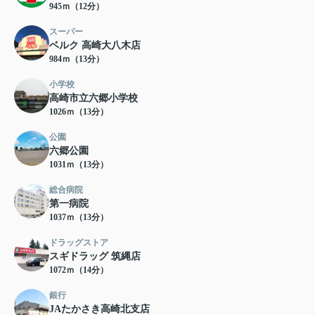
945ｍ（12分）
スーパー
ベルク 高崎大八木店
984ｍ（13分）
小学校
高崎市立六郷小学校
1026ｍ（13分）
公園
六郷公園
1031ｍ（13分）
総合病院
第一病院
1037ｍ（13分）
ドラッグストア
スギドラッグ 筑縄店
1072ｍ（14分）
銀行
JAたかさき高崎北支店