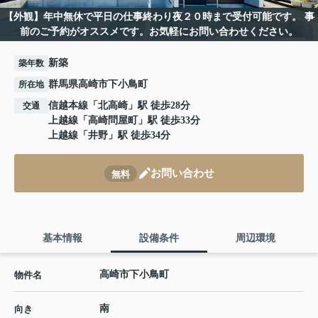
【外観】年中無休で平日の仕事終わり夜２０時まで受付可能です。 事
前のご予約がオススメです。お気軽にお問い合わせください。
新築
築年数
群馬県高崎市下小鳥町
所在地
信越本線
「
北高崎
」駅 徒歩28分
交通
上越線
「
高崎問屋町
」駅 徒歩33分
上越線
「
井野
」駅 徒歩34分
お問い合わせ
無料
基本情報
設備条件
周辺環境
高崎市下小鳥町
物件名
南
向き