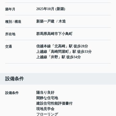
2025年10月 (新築)
築年月
新築一戸建 / 木造
種別 / 構造
群馬県
高崎市
下小鳥町
所在地
信越本線
「
北高崎
」駅 徒歩28分
交通
上越線
「
高崎問屋町
」駅 徒歩33分
上越線
「
井野
」駅 徒歩34分
設備条件
陽当り良好
設備条件
閑静な住宅地
建設住宅性能評価書付
現地見学会
フローリング