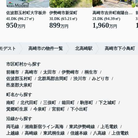
佐波郡玉村町大字板井
伊勢崎市新栄町
高崎市吉井町南陽台２丁目
4LDK (96.27㎡)
3LDK (65.21㎡)
2LDK (94.39㎡)
3
950
899
1,960
万円
万円
万円
モデスト
高崎市の物件一覧
北高崎駅
高崎市下小鳥町
市区町村から探す
前橋市
高崎市
太田市
伊勢崎市
桐生市
佐波郡玉村町
北群馬郡吉岡町
渋川市
みどり市
邑楽郡大泉町
町名から探す
南町
北代田町
三俣町
箱田町
駒形町
下之城町
箕郷町生原
今泉町
宮前町
下小出町
沿線から探す
両毛線
湘南新宿ライン高海
東武伊勢崎線
上毛電鉄
上越線
高崎線
東武桐生線
信越本線
八高線
上信電鉄