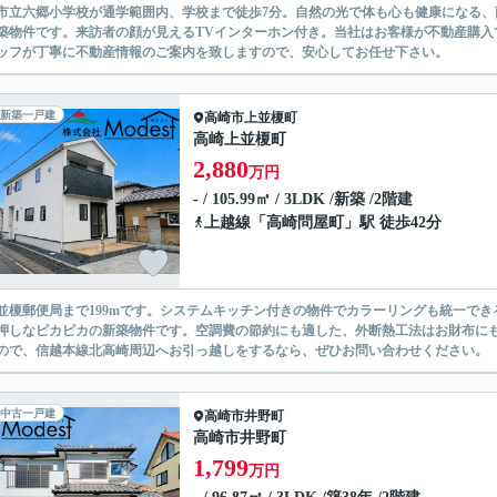
市立六郷小学校が通学範囲内、学校まで徒歩7分。自然の光で体も心も健康になる
築物件です。来訪者の顔が見えるTVインターホン付き。当社はお客様が不動産購入
ッフが丁寧に不動産情報のご案内を致しますので、安心してお任せ下さい。
新築一戸建
高崎市
上並榎町
高崎上並榎町
2,880
万円
- / 105.99㎡ / 3LDK /新築 /2階建
上越線
「
高崎問屋町
」駅 徒歩42分
並榎郵便局まで199mです。システムキッチン付きの物件でカラーリングも統一で
押しなピカピカの新築物件です。空調費の節約にも適した、外断熱工法はお財布に
ので、信越本線北高崎周辺へお引っ越しをするなら、ぜひお問い合わせください。
中古一戸建
高崎市
井野町
高崎市井野町
1,799
万円