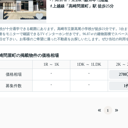
- / 96.87㎡ / 3LDK /築38年 /2階建
上越線
「
高崎問屋町
」駅 徒歩25分
校が十分通学できる範囲にあります。高崎市立新高尾小学校が徒歩21分です。3台
者をモニターで確認できるTVインターホン付きです。96.87㎡の建物面積でスペ
任せ下さい。お客様のご希望に適った不動産をお探しいたします。ぜひ当社の利用をご
崎問屋町の掲載物件の価格相場
1R ～ 1K
1DK ～ 1LDK
2K ～ 
-
-
価格相場
278
-
-
募集件数
1
1