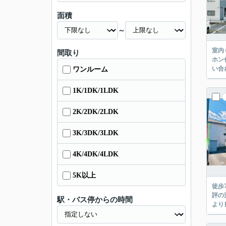
面積
～
室内
間取り
ホン
い合
ワンルーム
1K/1DK/1LDK
2K/2DK/2LDK
3K/3DK/3LDK
4K/4DK/4LDK
5K以上
徒歩
評の
駅・バス停からの時間
より