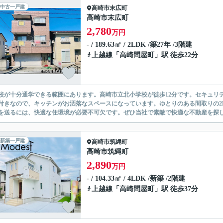
中古一戸建
高崎市
末広町
高崎市末広町
2,780
万円
- / 189.63㎡ / 2LDK /築27年 /3階建
上越線
「
高崎問屋町
」駅 徒歩22分
校が十分通学できる範囲にあります。高崎市立北小学校が徒歩12分です。セキュリ
付きなので、キッチンがお洒落なスペースになっています。ゆとりのある間取りの2
を送るには、快適な住環境が必要不可欠です。ぜひ当社で素敵で快適な不動産を探しを
新築一戸建
高崎市
筑縄町
高崎市筑縄町
2,890
万円
- / 104.33㎡ / 4LDK /新築 /2階建
上越線
「
高崎問屋町
」駅 徒歩37分