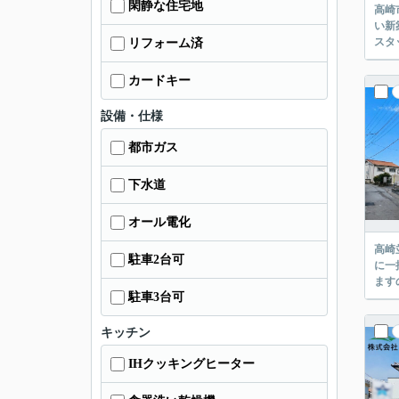
閑静な住宅地
高崎
い新
スタ
リフォーム済
カードキー
設備・仕様
都市ガス
下水道
オール電化
高崎
駐車2台可
に一
ます
駐車3台可
キッチン
IHクッキングヒーター