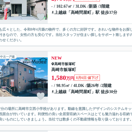
- / 102.67㎡ / 3LDK /新築 /3階建
上越線
「
高崎問屋町
」駅 徒歩37分
も広々とした、令和8年4月築の物件で、多くの方に好評です。きれいな物件をお探
付きなので、女性の方も安心です。当社スタッフが住まい探しをサポート致します
わせください。
中古一戸建
NEW
高崎市
飯塚町
高崎市飯塚町
1,580
8月6日 値下げ
万円
- / 98.95㎡ / 4LDK /築26年 /2階建
上越線
「
高崎問屋町
」駅 徒歩30分
7分の場所に高崎市立西小学校があります。動線を意識したデザインのシステムキ
洗面台が付いています。利便性の良い全居室収納スペースはとても魅力溢れる収納
良いものにしていきましょう。当社では数多くの不動産情報を取り扱っております