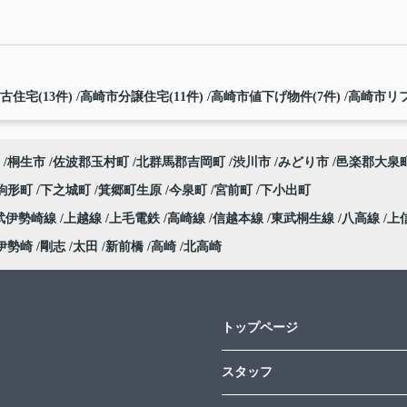
古住宅(13件)
高崎市分譲住宅(11件)
高崎市値下げ物件(7件)
高崎市リフ
桐生市
佐波郡玉村町
北群馬郡吉岡町
渋川市
みどり市
邑楽郡大泉
駒形町
下之城町
箕郷町生原
今泉町
宮前町
下小出町
武伊勢崎線
上越線
上毛電鉄
高崎線
信越本線
東武桐生線
八高線
上
伊勢崎
剛志
太田
新前橋
高崎
北高崎
トップページ
スタッフ