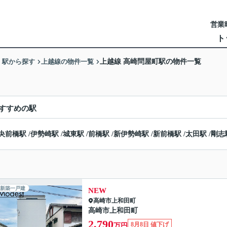
営業時
ト
・駅から探す
上越線の物件一覧
上越線 高崎問屋町駅の物件一覧
すすめの駅
央前橋駅
/
伊勢崎駅
/
城東駅
/
前橋駅
/
新伊勢崎駅
/
新前橋駅
/
太田駅
/
剛志
新築一戸建
NEW
高崎市
上和田町
高崎市上和田町
2,790
8月8日 値下げ
万円