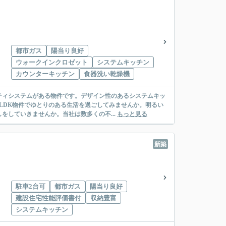
都市ガス
陽当り良好
ウォークインクロゼット
システムキッチン
カウンターキッチン
食器洗い乾燥機
ティシステムがある物件です。デザイン性のあるシステムキッ
LDK物件でゆとりのある生活を過ごしてみませんか。明るい
していきませんか。当社は数多くの不...
もっと見る
新築
駐車2台可
都市ガス
陽当り良好
建設住宅性能評価書付
収納豊富
システムキッチン