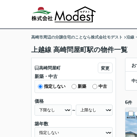
高崎市周辺の分譲住宅のことなら株式会社モデスト
沿線
上越線 高崎問屋町駅の物件一覧
お
高崎問屋町
変更
新築・中古
中
指定しない
新築
中古
価格
6
件
～
築年数