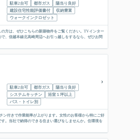
駐車2台可
都市ガス
陽当り良好
建設住宅性能評価書付
収納豊富
ウォークインクロゼット
しの方は、ぜひこちらの新築物件をご覧ください。TVインター
ので、信越本線北高崎周辺へお引っ越しをするなら、ぜひお問
駐車2台可
都市ガス
陽当り良好
システムキッチン
浴室１坪以上
バス・トイレ別
ッチン付きで作業能率が上がります。女性のお客様から特にご好
です。当社で納得のできる住まい選びをしませんか。住環境を
。