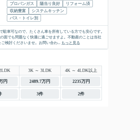
プロパンガス
陽当り良好
リフォーム済
収納豊富
システムキッチン
バス・トイレ別
まで駐車可なので、たくさん車を所有している方でも安心です。
ースの面でも問題なく快適に過ごせますよ。不動産のことは当社
検討くださいませ。お問い合わ...
もっと見る
2LDK
3K ～ 3LDK
4K ～ 4LDK以上
0万円
2489.7万円
2235万円
件
3件
2件