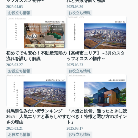
ッフオススメ物件～
れと失敗を防ぐ秘訣
2025.04.03
2025.03.30
お役立ち情報
お役立ち情報
初めてでも安心！不動産売却の
【高崎市エリア】～3月のスタ
流れを詳しく解説
ッフオススメ物件～
2025.03.27
2025.03.23
お役立ち情報
お役立ち情報
群馬県住みたい街ランキング
「木造と鉄骨、迷ったときに読
2025｜人気エリアと暮らしやす
むべき！特徴と選び方のポイン
さの理由
ト」
2025.03.21
2025.03.17
お役立ち情報
お役立ち情報