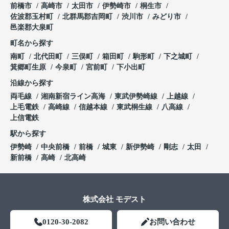
前橋市
高崎市
太田市
伊勢崎市
桐生市
佐波郡玉村町
北群馬郡吉岡町
渋川市
みどり市
邑楽郡大泉町
町名から探す
南町
北代田町
三俣町
箱田町
駒形町
下之城町
箕郷町生原
今泉町
宮前町
下小出町
沿線から探す
両毛線
湘南新宿ライン高海
東武伊勢崎線
上越線
上毛電鉄
高崎線
信越本線
東武桐生線
八高線
上信電鉄
駅から探す
伊勢崎
中央前橋
前橋
城東
新伊勢崎
剛志
太田
新前橋
高崎
北高崎
株式会社 モデスト
0120-30-2082
お問い合わせ