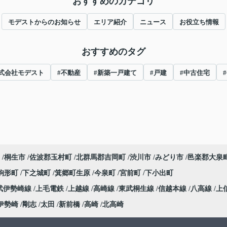
おすすめのカテゴリ
モデストからのお知らせ
エリア紹介
ニュース
お役立ち情報
おすすめのタグ
株式会社モデスト
#不動産
#新築一戸建て
#戸建
#中古住宅
桐生市
佐波郡玉村町
北群馬郡吉岡町
渋川市
みどり市
邑楽郡大泉
駒形町
下之城町
箕郷町生原
今泉町
宮前町
下小出町
武伊勢崎線
上毛電鉄
上越線
高崎線
東武桐生線
信越本線
八高線
上
伊勢崎
剛志
太田
新前橋
高崎
北高崎