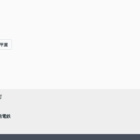
#平屋
町
信電鉄