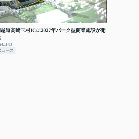
関越道高崎玉村ICに2027年パーク型商業施設が開
業
24.11.03
ニュース