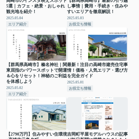
高崎市のインスタ映えスポット
【群馬県高崎市】最新の引っ越
5選｜カフェ・絶景・おしゃれ
し事情｜費用・手続き・住みや
観光地を紹介！
すいエリアを徹底解説！
2025.05.04
2025.05.03
エリア紹介
お役立ち情報
【群馬県高崎市】榛名神社｜関
最新！注目の高崎市建売住宅事
東屈指のパワースポットで開運
情！価格・人気エリア・選び方
＆心をリセット！神秘のご利益
を完全ガイド
を体感しよう
2025.05.01
2025.05.02
お役立ち情報
エリア紹介
【2790万円】住みやすい住環境
吉岡町平屋モデルハウスの記事