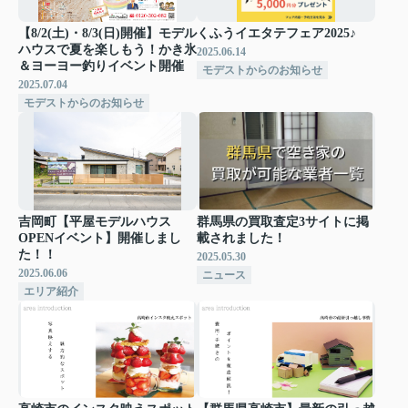
【8/2(土)・8/3(日)開催】モデル
くふうイエタテフェア2025♪
ハウスで夏を楽しもう！かき氷
2025.06.14
＆ヨーヨー釣りイベント開催
モデストからのお知らせ
2025.07.04
モデストからのお知らせ
吉岡町【平屋モデルハウス
群馬県の買取査定3サイトに掲
OPENイベント】開催しまし
載されました！
た！！
2025.05.30
2025.06.06
ニュース
エリア紹介