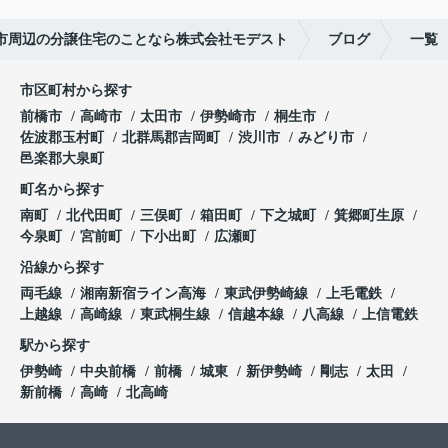
市周辺の分譲住宅のことなら株式会社モデスト
ブログ
一覧
市区町村から探す
前橋市
高崎市
太田市
伊勢崎市
桐生市
佐波郡玉村町
北群馬郡吉岡町
渋川市
みどり市
邑楽郡大泉町
町名から探す
南町
北代田町
三俣町
箱田町
下之城町
箕郷町生原
今泉町
宮前町
下小出町
広瀬町
沿線から探す
両毛線
湘南新宿ライン高海
東武伊勢崎線
上毛電鉄
上越線
高崎線
東武桐生線
信越本線
八高線
上信電鉄
駅から探す
伊勢崎
中央前橋
前橋
城東
新伊勢崎
剛志
太田
新前橋
高崎
北高崎