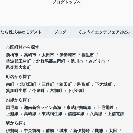
ブログトップへ
となら株式会社モデスト
ブログ
くふうイエタテフェア2025♪
市区町村から探す
前橋市
高崎市
太田市
伊勢崎市
桐生市
佐波郡玉村町
北群馬郡吉岡町
渋川市
みどり市
邑楽郡大泉町
町名から探す
南町
北代田町
三俣町
箱田町
駒形町
下之城町
箕郷町生原
今泉町
宮前町
下小出町
沿線から探す
両毛線
湘南新宿ライン高海
東武伊勢崎線
上毛電鉄
上越線
高崎線
東武桐生線
信越本線
八高線
上信電鉄
駅から探す
伊勢崎
中央前橋
前橋
城東
新伊勢崎
剛志
太田