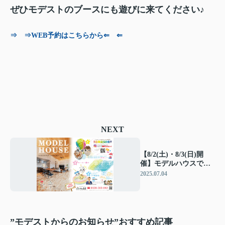
ぜひモデストのブースにも遊びに来てください♪
⇒ ⇒WEB予約はこちらから⇐ ⇐
NEXT
【8/2(土)・8/3(日)開
催】モデルハウスで夏
を楽しもう！かき氷＆
2025.07.04
ヨーヨー釣りイベント
開催
”モデストからのお知らせ”おすすめ記事