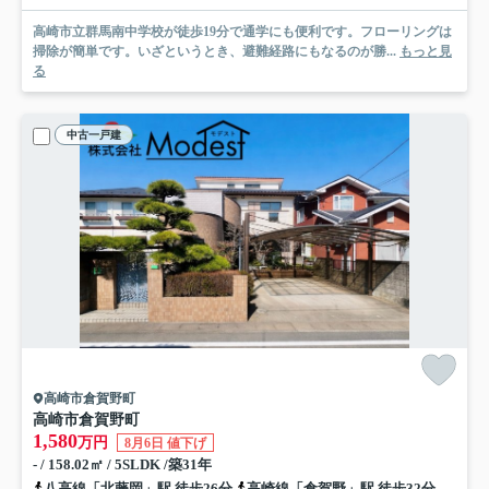
高崎市立群馬南中学校が徒歩19分で通学にも便利です。フローリングは
掃除が簡単です。いざというとき、避難経路にもなるのが勝...
もっと見
る
中古一戸建
高崎市倉賀野町
高崎市倉賀野町
1,580
万円
8月6日 値下げ
- / 158.02㎡ / 5SLDK /築31年
八高線「北藤岡」駅 徒歩26分
高崎線「倉賀野」駅 徒歩32分
上信電