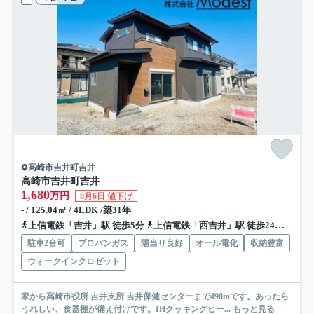
高崎市吉井町吉井
高崎市吉井町吉井
1,680
万円
8月6日 値下げ
- / 125.04㎡ / 4LDK /築31年
上信電鉄「吉井」駅 徒歩5分
上信電鉄「西吉井」駅 徒歩24分
上信
駐車2台可
プロパンガス
陽当り良好
オール電化
収納豊富
ウォークインクロゼット
家から高崎市役所 吉井支所 吉井保健センターまで498mです。あったら
うれしい、食器棚が備え付けです。IHクッキングヒー...
もっと見る