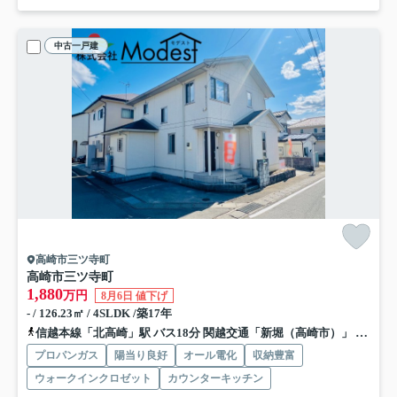
中古一戸建
高崎市三ツ寺町
高崎市三ツ寺町
1,880
万円
8月6日 値下げ
- / 126.23㎡ / 4SLDK /築17年
信越本線「北高崎」駅 バス18分 関越交通「新堀（高崎市）」 停歩8分
プロパンガス
陽当り良好
オール電化
収納豊富
ウォークインクロゼット
カウンターキッチン