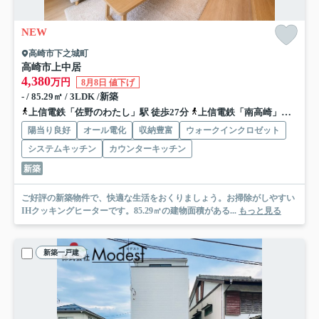
NEW
高崎市下之城町
高崎市上中居
4,380
万円
8月8日 値下げ
- / 85.29㎡ / 3LDK /新築
上信電鉄「佐野のわたし」駅 徒歩27分
上信電鉄「南高崎」駅 徒歩28分
陽当り良好
オール電化
収納豊富
ウォークインクロゼット
システムキッチン
カウンターキッチン
新築
ご好評の新築物件で、快適な生活をおくりましょう。お掃除がしやすい
IHクッキングヒーターです。85.29㎡の建物面積がある...
もっと見る
新築一戸建