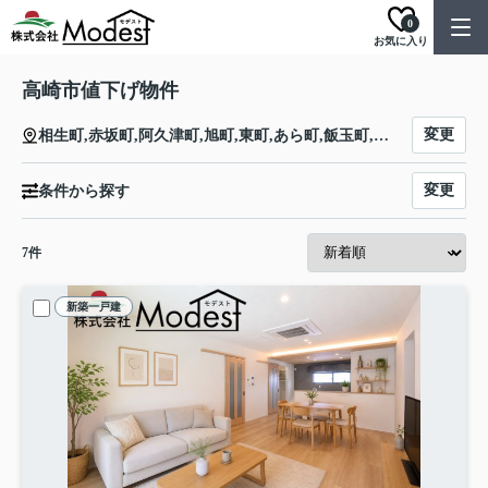
0
お気に入り
高崎市値下げ物件
変更
相生町,赤坂町,阿久津町,旭町,東町,あら町,飯玉町,飯塚町,石原町,稲荷町,井野町,岩押町,岩鼻町,請地町,歌川町,江木町,大沢町,大橋町,大八木町,沖町,貝沢町,鍛冶町,片岡町,嘉多町,金井淵町,上大類町,上小鳥町,上小塙町,上佐野町,上滝町,上豊岡町,上中居町,上並榎町,上和田町,菊地町,北新波町,北久保町,北通町,北双葉町,木部町,京目町,行力町,九蔵町,倉賀野町,栗崎町,剣崎町,小八木町,佐野窪町,鞘町,新後閑町,柴崎町,島野町,下大島町,下大類町,下小鳥町,下小塙町,下斎田町,下佐野町,下滝町,下豊岡町,下中居町,下之城町,下横町,下和田町,宿大類町,宿横手町,正観寺町,昭和町,白銀町,城山町,宮原町,宮元町,元紺屋町,元島名町,八島町,東中里町,聖石町,日高町,檜物町,藤塚町,双葉町,町屋町,南新波町,南大類町,本町,矢島町,成田町,西島町,西横手町,日光町,根小屋町,乗附町,萩原町,鼻高町,浜川町,浜尻町,緑町,南町,常盤町,問屋町,問屋町西,中居町,中大類町,中尾町,中紺屋町,中島町,中豊岡町,並榎町,八千代町,矢中町,柳川町,八幡原町,山田町,山名町,八幡町,吉井町長根,吉井町南陽台,吉井町下奥平,吉井町下長根,吉井町神保,吉井町多比良,吉井町高,吉井町多胡,吉井町中島,吉井町上奥平,吉井町黒熊,吉井町小暮,吉井町小棚,吉井町坂口,吉井町塩,吉井町塩川,吉井町東谷,吉井町深沢,吉井町本郷,吉井町馬庭,吉井町矢田,吉井町吉井,宮沢町,吉井町池,吉井町石神,吉井町岩井,吉井町岩崎,吉井町大沢,吉井町小串,吉井町片山,吉井町吉井川,十文字町,白岩町,高浜町,中里見町,中室田町,榛名湖町,榛名山町,本郷町,三ツ子沢町,箕郷町和田山,箕郷町富岡,箕郷町中野,箕郷町西明屋,箕郷町東明屋,箕郷町松之沢,箕郷町矢原,三ツ寺町,棟高町,箕郷町生原,箕郷町柏木沢,箕郷町金敷平,箕郷町上芝,箕郷町下芝,箕郷町白川,箕郷町善地,上里見町,稲荷台町,中泉町,中里町,西国分町,東国分町,引間町,冷水町,福島町,保渡田町,上大島町,上室田町,倉渕町岩氷,倉渕町川浦,倉渕町権田,倉渕町三ノ倉,倉渕町水沼,菅谷町,塚田町,神戸町,下里見町,弓町,四ツ屋町,寄合町,羅漢町,楽間町,連雀町,若田町,若松町,我峰町,綿貫町,和田多中町,和田町,高関町,高松町,竜見町,田町,台新田町,台町,筑縄町,椿町,鶴見町,寺尾町,天神町,通町,栄町,新紺屋町,真町,新田町,新保田中町,新保町,末広町,砂賀町,住吉町,堰代町,高砂町,芝塚町,東貝沢町,足門町,井出町,後疋間町,金古町,北原町,新町,下室田町
変更
条件から探す
7
件
新築一戸建