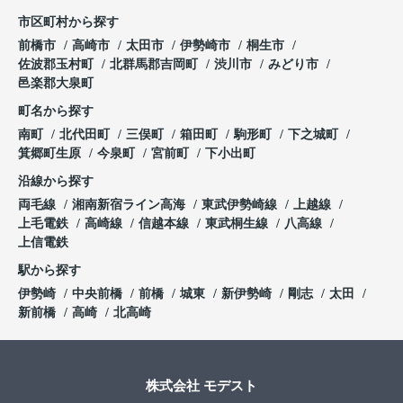
市区町村から探す
前橋市
高崎市
太田市
伊勢崎市
桐生市
佐波郡玉村町
北群馬郡吉岡町
渋川市
みどり市
邑楽郡大泉町
町名から探す
南町
北代田町
三俣町
箱田町
駒形町
下之城町
箕郷町生原
今泉町
宮前町
下小出町
沿線から探す
両毛線
湘南新宿ライン高海
東武伊勢崎線
上越線
上毛電鉄
高崎線
信越本線
東武桐生線
八高線
上信電鉄
駅から探す
伊勢崎
中央前橋
前橋
城東
新伊勢崎
剛志
太田
新前橋
高崎
北高崎
株式会社 モデスト