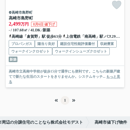
高崎市島野町
高崎市島野町
2,499
万円
8月6日 値下げ
- / 107.68㎡ / 4LDK /新築
高崎線「倉賀野」駅 徒歩63分
上信電鉄「南高崎」駅 バス29分 群馬中央バス「将軍塚工業団地」 停歩3分
プロパンガス
陽当り良好
建設住宅性能評価書付
収納豊富
ウォークインクロゼット
ウォークインシューズクロゼット
新築
高崎市立高南中学校が徒歩15分で通学にも便利です。こちらの新築戸建
てで新たな生活のスタートをきりませんか。システムキッチ...
もっと見
る
1
市周辺の分譲住宅のことなら株式会社モデスト
高崎市値下げ物件