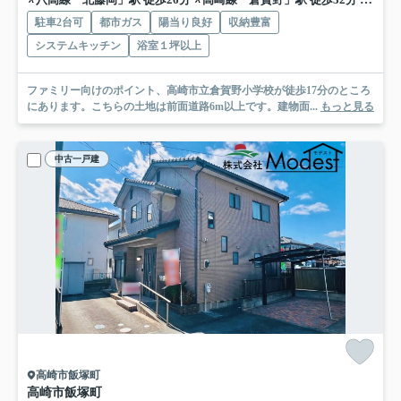
駐車2台可
都市ガス
陽当り良好
収納豊富
システムキッチン
浴室１坪以上
ファミリー向けのポイント、高崎市立倉賀野小学校が徒歩17分のところ
にあります。こちらの土地は前面道路6m以上です。建物面...
もっと見る
中古一戸建
高崎市飯塚町
高崎市飯塚町