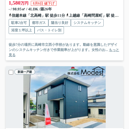
1,580
万円
8月6日 値下げ
- / 98.95㎡ / 4LDK /築26年
信越本線「北高崎」駅 徒歩11分
上越線「高崎問屋町」駅 徒歩30分
駐車2台可
都市ガス
陽当り良好
システムキッチン
浴室１坪以上
バス・トイレ別
徒歩7分の場所に高崎市立西小学校があります。動線を意識したデザイ
ンのシステムキッチン付きで作業能率が上がります。女性のお...
もっと
見る
新築一戸建