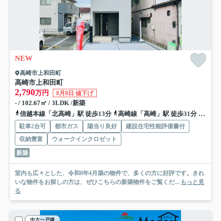
NEW
高崎市上和田町
高崎市上和田町
2,790
万円
8月8日 値下げ
- / 102.67㎡ / 3LDK /新築
信越本線「北高崎」駅 徒歩13分
高崎線「高崎」駅 徒歩31分
上越線
駐車2台可
都市ガス
陽当り良好
建設住宅性能評価書付
収納豊富
ウォークインクロゼット
新築
室内も広々とした、令和8年4月築の物件で、多くの方に好評です。きれ
いな物件をお探しの方は、ぜひこちらの新築物件をご覧くだ...
もっと見
る
中古一戸建