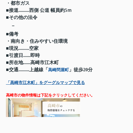
・都市ガス
■接道.........西側 公道 幅員約5ｍ
■その他の法令
－
■備考
・南向き・住みやすい住環境
■現況.........空家
■引渡日......即時
■所在地......高崎市江木町
■交通.........上越線「
」徒歩20分
高崎問屋町
「高崎市江木町」をグーグルマップで見る
高崎市の物件情報は下記をクリックしてください。