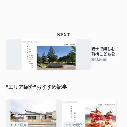
NEXT
親子で楽しむ！
前橋こども公園
のおすすめポイ
2025.04.06
ント紹介
”エリア紹介”おすすめ記事
エリア紹介
エリア紹介