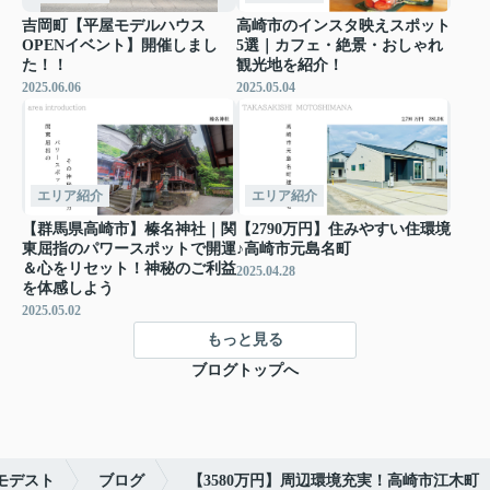
吉岡町【平屋モデルハウス
高崎市のインスタ映えスポット
OPENイベント】開催しまし
5選｜カフェ・絶景・おしゃれ
た！！
観光地を紹介！
2025.06.06
2025.05.04
エリア紹介
エリア紹介
【群馬県高崎市】榛名神社｜関
【2790万円】住みやすい住環境
東屈指のパワースポットで開運
♪高崎市元島名町
＆心をリセット！神秘のご利益
2025.04.28
を体感しよう
2025.05.02
もっと見る
ブログトップへ
モデスト
ブログ
【3580万円】周辺環境充実！高崎市江木町