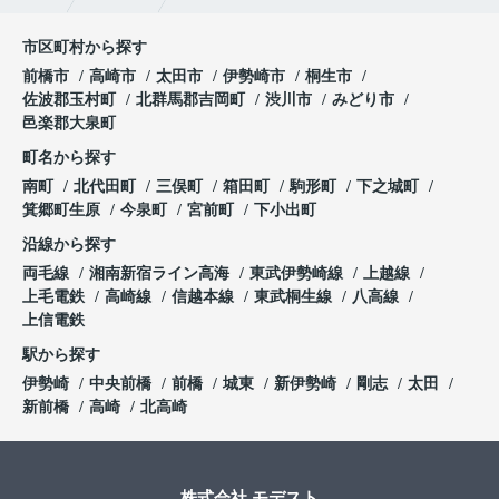
市区町村から探す
前橋市
高崎市
太田市
伊勢崎市
桐生市
佐波郡玉村町
北群馬郡吉岡町
渋川市
みどり市
邑楽郡大泉町
町名から探す
南町
北代田町
三俣町
箱田町
駒形町
下之城町
箕郷町生原
今泉町
宮前町
下小出町
沿線から探す
両毛線
湘南新宿ライン高海
東武伊勢崎線
上越線
上毛電鉄
高崎線
信越本線
東武桐生線
八高線
上信電鉄
駅から探す
伊勢崎
中央前橋
前橋
城東
新伊勢崎
剛志
太田
新前橋
高崎
北高崎
株式会社 モデスト