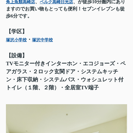
、
、が徒歩10分圏内にあり
角上魚類高崎店
ベルク高崎日光店
ますのでお買い物もとっても便利！セブンイレブンも徒
歩6分です。
【学区】
・
塚沢小学校
塚沢中学校
【設備】
TVモニター付きインターホン・エコジョーズ・ペ
アガラス・２ロック玄関ドア・システムキッチ
ン・床下収納・システムバス・ウォシュレット付
トイレ（１階、２階）・全居室TV端子