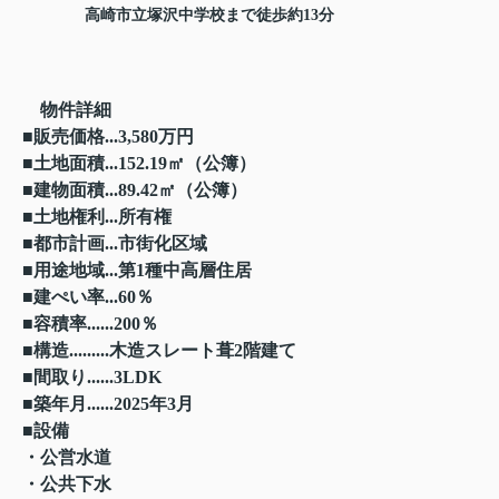
高崎市立塚沢中学校まで徒歩約13分
物件詳細
■販売価格...3,580万円
■土地面積...152.19㎡（公簿）
■建物面積...89.42㎡（公簿）
■土地権利...所有権
■都市計画...市街化区域
■用途地域...第1種中高層住居
■建ぺい率...60％
■容積率......200％
■構造.........木造スレート葺2階建て
■間取り......3LDK
■築年月......2025年3月
■設備
・公営水道
・公共下水