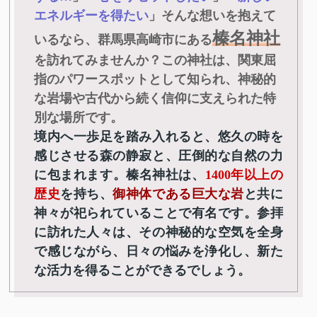
エネルギーを得たい
」そんな想いを抱えて
榛名神社
いるなら、群馬県高崎市にある
を訪れてみませんか？この神社は、関東屈
指のパワースポットとして知られ、神秘的
な岩場や古代から続く信仰に支えられた特
別な場所です。
境内へ一歩足を踏み入れると、悠久の時を
感じさせる森の静寂と、圧倒的な自然の力
に包まれます。榛名神社は、
1400年以上の
歴史
を持ち、
御神体である巨大な岩
と共に
神々が祀られていることで有名です。参拝
に訪れた人々は、その神秘的な空気を全身
で感じながら、日々の悩みを浄化し、新た
な活力を得ることができるでしょう。