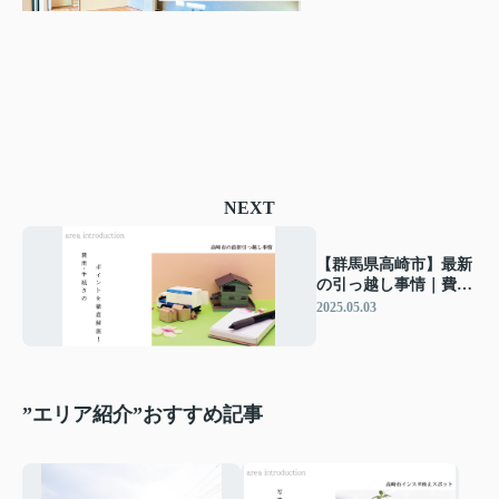
NEXT
【群馬県高崎市】最新
の引っ越し事情｜費
用・手続き・住みやす
2025.05.03
いエリアを徹底解説！
”エリア紹介”おすすめ記事