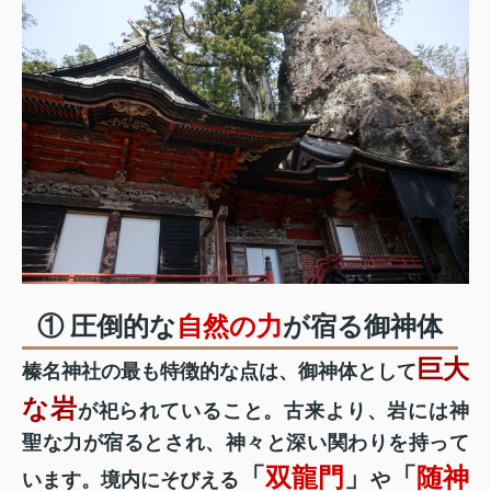
① 圧倒的な
自然の力
が宿る御神体
巨大
榛名神社の最も特徴的な点は、御神体として
な岩
が祀られていること。古来より、岩には神
聖な力が宿るとされ、神々と深い関わりを持って
「
双龍門
」
「
随神
います。境内にそびえる
や