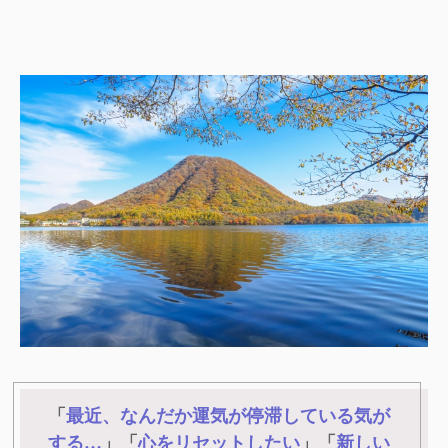
「
最近、なんだか運気が停滞している気が
する…
」「
心をリセットしたい
」「
新しい