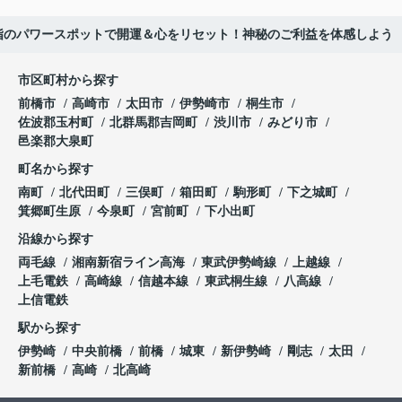
指のパワースポットで開運＆心をリセット！神秘のご利益を体感しよう
市区町村から探す
前橋市
高崎市
太田市
伊勢崎市
桐生市
佐波郡玉村町
北群馬郡吉岡町
渋川市
みどり市
邑楽郡大泉町
町名から探す
南町
北代田町
三俣町
箱田町
駒形町
下之城町
箕郷町生原
今泉町
宮前町
下小出町
沿線から探す
両毛線
湘南新宿ライン高海
東武伊勢崎線
上越線
上毛電鉄
高崎線
信越本線
東武桐生線
八高線
上信電鉄
駅から探す
伊勢崎
中央前橋
前橋
城東
新伊勢崎
剛志
太田
新前橋
高崎
北高崎