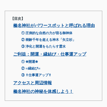
【目次】
榛名神社がパワースポットと呼ばれる理由
① 圧倒的な自然の力が宿る御神体
② 樹齢千年を超える神木「矢立杉」
③ 浄化と開運をもたらす霊水
ご利益：開運・縁結び・仕事運アップ
① ❀開運❀
② ∞縁結び∞
③ ⇑仕事運アップ⇑
アクセスと周辺情報
榛名神社の神秘を体感しよう！