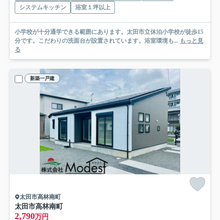
システムキッチン
浴室１坪以上
小学校が十分通学できる範囲にあります。太田市立休泊小学校が徒歩15
分です。こだわりの洗面台が設置されています。浴室環境も...
もっと見
る
新築一戸建
太田市高林南町
太田市高林南町
2,790
万円