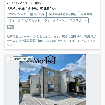
- / 103.09㎡ / 3LDK /新築
東武小泉線「西小泉」駅 徒歩53分
プロパンガス
陽当り良好
建設住宅性能評価書付
収納豊富
ウォークインクロゼット
ウォークインシューズクロゼット
新築
駐車可能なスペースは4台となっています。広めの空間です。南庭でガ
ーデニングや家庭菜園を始めてみてはいかがでしょう。TVイ...
もっと
見る
新築一戸建