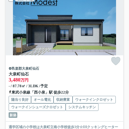
邑楽郡大泉町仙石
大泉町仙石
3,480
万円
- / 87.78㎡ / 3LDK /予定
東武小泉線「西小泉」駅 徒歩22分
陽当り良好
オール電化
収納豊富
ウォークインクロゼット
ウォークインシューズクロゼット
システムキッチン
新築
通学区域の小学校は大泉町立南小学校徒歩3分☆IHクッキングヒーター