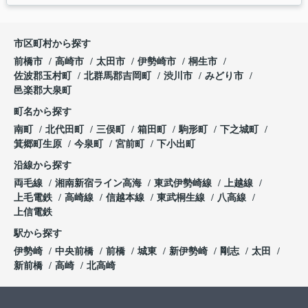
市区町村から探す
前橋市
高崎市
太田市
伊勢崎市
桐生市
佐波郡玉村町
北群馬郡吉岡町
渋川市
みどり市
邑楽郡大泉町
町名から探す
南町
北代田町
三俣町
箱田町
駒形町
下之城町
箕郷町生原
今泉町
宮前町
下小出町
沿線から探す
両毛線
湘南新宿ライン高海
東武伊勢崎線
上越線
上毛電鉄
高崎線
信越本線
東武桐生線
八高線
上信電鉄
駅から探す
伊勢崎
中央前橋
前橋
城東
新伊勢崎
剛志
太田
新前橋
高崎
北高崎