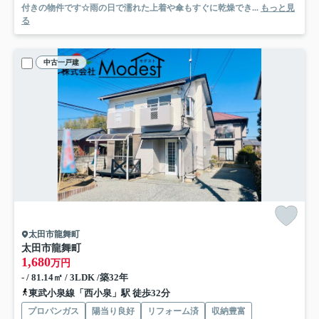
付きの物件です☆雨の日で濡れた上着や傘もすぐに乾燥でき...
もっと見
る
中古一戸建
太田市龍舞町
太田市龍舞町
1,680
万円
- / 81.14㎡ / 3LDK /築32年
東武小泉線「西小泉」駅 徒歩32分
プロパンガス
陽当り良好
リフォーム済
収納豊富