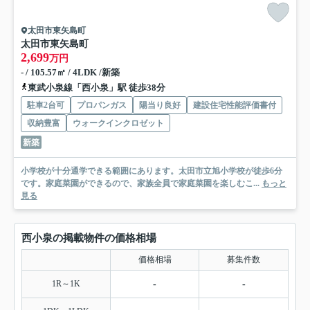
太田市東矢島町
太田市東矢島町
2,699
万円
- / 105.57㎡ / 4LDK /新築
東武小泉線「西小泉」駅 徒歩38分
駐車2台可
プロパンガス
陽当り良好
建設住宅性能評価書付
収納豊富
ウォークインクロゼット
新築
小学校が十分通学できる範囲にあります。太田市立旭小学校が徒歩6分
です。家庭菜園ができるので、家族全員で家庭菜園を楽しむこ...
もっと
見る
西小泉の掲載物件の価格相場
価格相場
募集件数
1R～1K
-
-