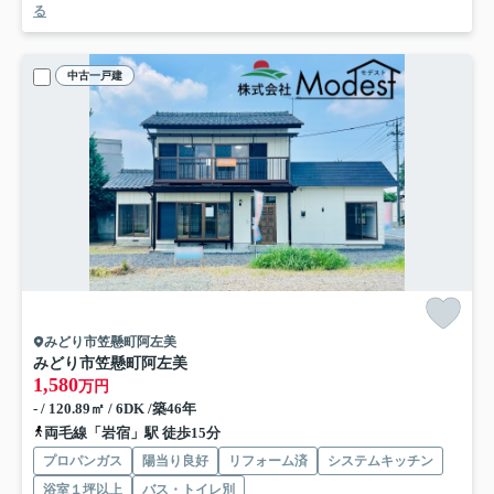
る
中古一戸建
みどり市笠懸町阿左美
みどり市笠懸町阿左美
1,580
万円
- / 120.89㎡ / 6DK /築46年
両毛線「岩宿」駅 徒歩15分
プロパンガス
陽当り良好
リフォーム済
システムキッチン
浴室１坪以上
バス・トイレ別