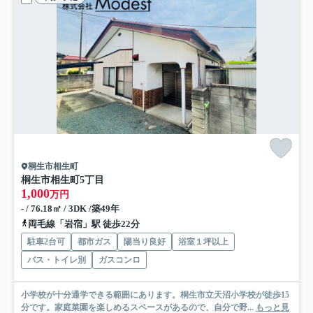
桐生市相生町
桐生市相生町5丁目
1,000
万円
- / 76.18㎡ / 3DK /築49年
両毛線「岩宿」駅 徒歩22分
駐車2台可
都市ガス
陽当り良好
浴室１坪以上
バス・トイレ別
ガスコンロ
小学校が十分通学できる範囲にあります。桐生市立天沼小学校が徒歩15
分です。家庭菜園を楽しめるスペースがあるので、自分で野...
もっと見