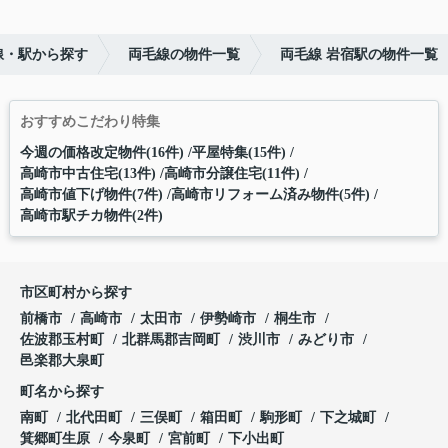
線・駅から探す
両毛線の物件一覧
両毛線 岩宿駅の物件一覧
おすすめこだわり特集
今週の価格改定物件(16件)
平屋特集(15件)
高崎市中古住宅(13件)
高崎市分譲住宅(11件)
高崎市値下げ物件(7件)
高崎市リフォーム済み物件(5件)
高崎市駅チカ物件(2件)
市区町村から探す
前橋市
高崎市
太田市
伊勢崎市
桐生市
佐波郡玉村町
北群馬郡吉岡町
渋川市
みどり市
邑楽郡大泉町
町名から探す
南町
北代田町
三俣町
箱田町
駒形町
下之城町
箕郷町生原
今泉町
宮前町
下小出町