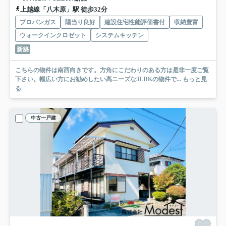
上越線「八木原」駅 徒歩32分
プロパンガス
陽当り良好
建設住宅性能評価書付
収納豊富
ウォークインクロゼット
システムキッチン
新築
こちらの物件は南西向きです。方角にこだわりのある方は是非一度ご覧
下さい。幅広い方にお勧めしたい高ニーズな3LDKの物件で...
もっと見
る
中古一戸建