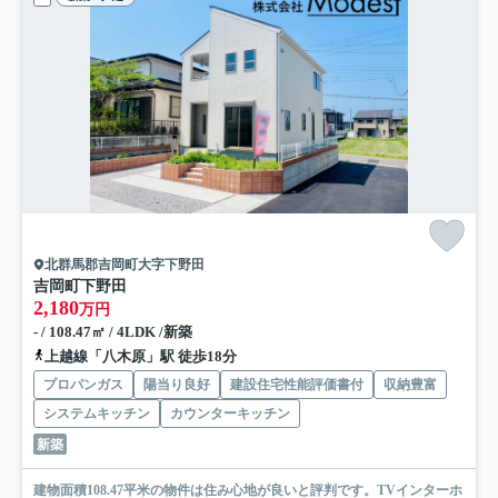
北群馬郡吉岡町大字下野田
吉岡町下野田
2,180
万円
- / 108.47㎡ / 4LDK /新築
上越線「八木原」駅 徒歩18分
プロパンガス
陽当り良好
建設住宅性能評価書付
収納豊富
システムキッチン
カウンターキッチン
新築
建物面積108.47平米の物件は住み心地が良いと評判です。TVインターホ