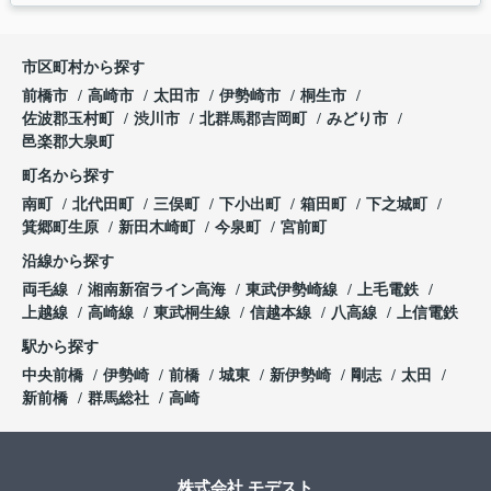
市区町村から探す
前橋市
高崎市
太田市
伊勢崎市
桐生市
佐波郡玉村町
渋川市
北群馬郡吉岡町
みどり市
邑楽郡大泉町
町名から探す
南町
北代田町
三俣町
下小出町
箱田町
下之城町
箕郷町生原
新田木崎町
今泉町
宮前町
沿線から探す
両毛線
湘南新宿ライン高海
東武伊勢崎線
上毛電鉄
上越線
高崎線
東武桐生線
信越本線
八高線
上信電鉄
駅から探す
中央前橋
伊勢崎
前橋
城東
新伊勢崎
剛志
太田
新前橋
群馬総社
高崎
株式会社 モデスト