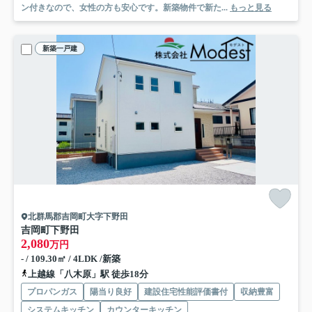
ン付きなので、女性の方も安心です。新築物件で新た...
もっと見る
新築一戸建
北群馬郡吉岡町大字下野田
吉岡町下野田
2,080
万円
- / 109.30㎡ / 4LDK /新築
上越線「八木原」駅 徒歩18分
プロパンガス
陽当り良好
建設住宅性能評価書付
収納豊富
システムキッチン
カウンターキッチン