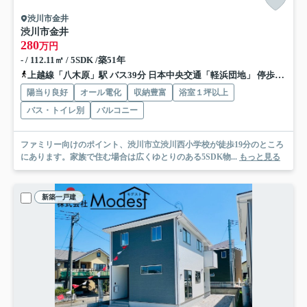
渋川市金井
渋川市金井
280
万円
- / 112.11㎡ / 5SDK /築51年
上越線「八木原」駅 バス39分 日本中央交通「軽浜団地」 停歩2分
陽当り良好
オール電化
収納豊富
浴室１坪以上
バス・トイレ別
バルコニー
ファミリー向けのポイント、渋川市立渋川西小学校が徒歩19分のところ
にあります。家族で住む場合は広くゆとりのある5SDK物...
もっと見る
新築一戸建