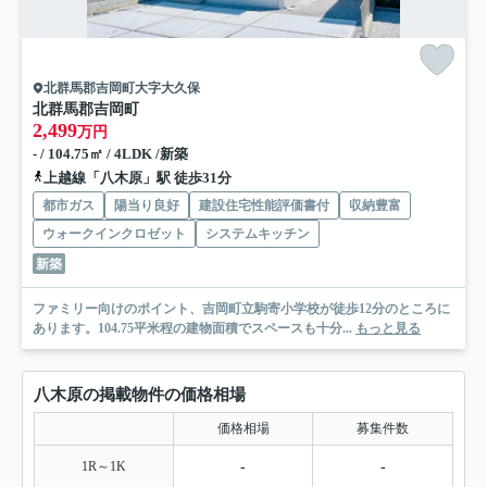
北群馬郡吉岡町大字大久保
北群馬郡吉岡町
2,499
万円
- / 104.75㎡ / 4LDK /新築
上越線「八木原」駅 徒歩31分
都市ガス
陽当り良好
建設住宅性能評価書付
収納豊富
ウォークインクロゼット
システムキッチン
新築
ファミリー向けのポイント、吉岡町立駒寄小学校が徒歩12分のところに
あります。104.75平米程の建物面積でスペースも十分...
もっと見る
八木原の掲載物件の価格相場
価格相場
募集件数
1R～1K
-
-