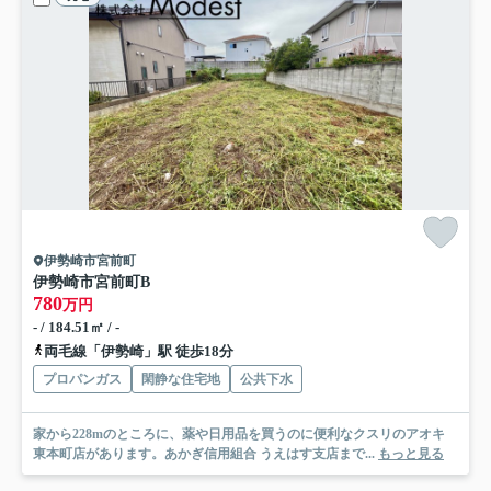
伊勢崎市宮前町
伊勢崎市宮前町B
780
万円
- / 184.51㎡ / -
両毛線「伊勢崎」駅 徒歩18分
プロパンガス
閑静な住宅地
公共下水
家から228mのところに、薬や日用品を買うのに便利なクスリのアオキ
東本町店があります。あかぎ信用組合 うえはす支店まで...
もっと見る