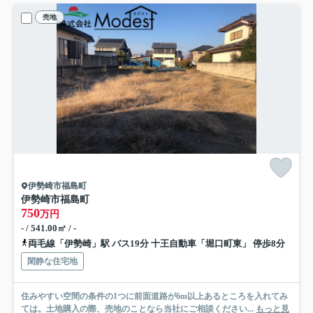
売地
伊勢崎市福島町
伊勢崎市福島町
750
万円
- / 541.00㎡ / -
両毛線「伊勢崎」駅 バス19分 十王自動車「堀口町東」 停歩8分
閑静な住宅地
住みやすい空間の条件の1つに前面道路が6m以上あるところを入れてみ
ては。土地購入の際、売地のことなら当社にご相談ください...
もっと見