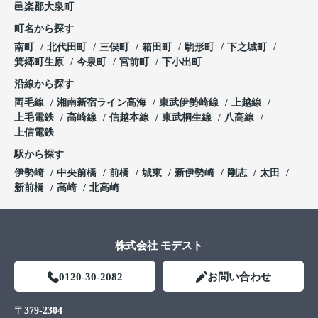
邑楽郡大泉町
町名から探す
南町
北代田町
三俣町
箱田町
駒形町
下之城町
箕郷町生原
今泉町
宮前町
下小出町
沿線から探す
両毛線
湘南新宿ライン高海
東武伊勢崎線
上越線
上毛電鉄
高崎線
信越本線
東武桐生線
八高線
上信電鉄
駅から探す
伊勢崎
中央前橋
前橋
城東
新伊勢崎
剛志
太田
新前橋
高崎
北高崎
株式会社 モデスト
0120-30-2082
お問い合わせ
〒379-2304