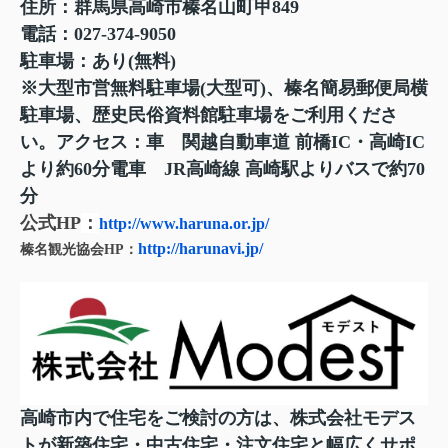
住所：群馬県高崎市榛名山町甲849
電話：027-374-9050
駐車場：あり(無料)
※大型市営無料駐車場(大型可)、榛名簡易郵便局横
駐車場、歴史民俗資料館駐車場をご利用くださ
い。アクセス：車 関越自動車道 前橋IC・高崎IC
より約60分電車 JR高崎線 高崎駅よりバスで約70
分
公式HP
：
http://www.haruna.or.jp/
http://harunavi.jp/
榛名観光協会HP：
高崎市内で住宅をご検討の方は、株式会社モデス
トが新築住宅・中古住宅・注文住宅と幅広くサポ