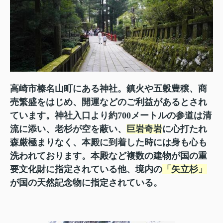
高崎市榛名山町にある神社。鎮火や五穀豊穣、商
売繁盛をはじめ、開運などのご利益があるとされ
ています。神社入口より約700メートルの参道は清
流に添い、老杉が空を蔽い、
巨岩奇岩
に心打たれ
森厳極まりなく、本殿に到着した時には身も心も
洗われております。本殿など複数の建物が国の重
要文化財に指定されている他、境内の
「矢立杉」
が国の天然記念物に指定されている。