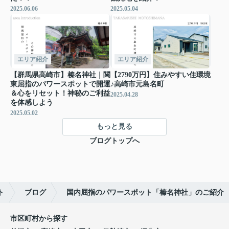
2025.06.06
2025.05.04
エリア紹介
エリア紹介
【群馬県高崎市】榛名神社｜関
【2790万円】住みやすい住環境
東屈指のパワースポットで開運
♪高崎市元島名町
＆心をリセット！神秘のご利益
2025.04.28
を体感しよう
2025.05.02
もっと見る
ブログトップへ
ト
ブログ
国内屈指のパワースポット「榛名神社」のご紹介
市区町村から探す