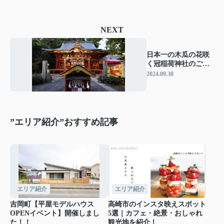
NEXT
日本一の木瓜の花咲
く冠稲荷神社のご紹
介
2024.09.30
”エリア紹介”おすすめ記事
エリア紹介
エリア紹介
吉岡町【平屋モデルハウス
高崎市のインスタ映えスポット
OPENイベント】開催しまし
5選｜カフェ・絶景・おしゃれ
た！！
観光地を紹介！