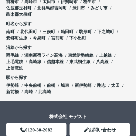
前橋市
高崎市
太田市
伊勢崎市
桐生市
佐波郡玉村町
北群馬郡吉岡町
渋川市
みどり市
邑楽郡大泉町
町名から探す
南町
北代田町
三俣町
箱田町
駒形町
下之城町
箕郷町生原
今泉町
宮前町
下小出町
沿線から探す
両毛線
湘南新宿ライン高海
東武伊勢崎線
上越線
上毛電鉄
高崎線
信越本線
東武桐生線
八高線
上信電鉄
駅から探す
伊勢崎
中央前橋
前橋
城東
新伊勢崎
剛志
太田
新前橋
高崎
北高崎
株式会社 モデスト
0120-30-2082
お問い合わせ