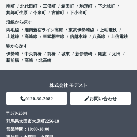
南町
北代田町
三俣町
箱田町
駒形町
下之城町
箕郷町生原
今泉町
宮前町
下小出町
沿線から探す
両毛線
湘南新宿ライン高海
東武伊勢崎線
上毛電鉄
上越線
高崎線
東武桐生線
信越本線
八高線
上信電鉄
駅から探す
伊勢崎
中央前橋
前橋
城東
新伊勢崎
剛志
太田
新前橋
高崎
北高崎
株式会社 モデスト
0120-30-2082
お問い合わせ
〒379-2304
群馬県太田市大原町2256-18
営業時間：
10:00-18:00