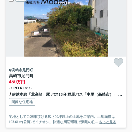
高崎市足門町
高崎市足門町
450
万円
- / 193.61㎡ / -
信越本線「北高崎」駅 バス16分 群馬バス「中里（高崎市）」 停歩11分
閑静な住宅地
宅地としてご利用頂ける広さ50坪以上の土地をご案内。土地面積は
193.61㎡(公簿)でイチオシ。快適な周辺環境で満足の住...
もっと見る